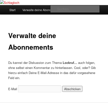
Zum
supersberger taggedanken
primären
Hauptmenü
Such
Start
Verwalte deine Abonnements
Inhalt
springen
Schlagloch
Verwalte deine
Abonnements
Du kannst der Diskussion zum Thema
Lockruf…
auch folgen,
ohne selbst einen Kommentar zu hinterlassen. Cool, oder? Gib
hierzu einfach Deine E-Mail-Adresse in das dafür vorgesehene
Feld ein.
E-Mail