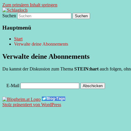
Zum primären Inhalt springen
Suchen
supersberger taggedanken
Schlagloch
Hauptmenü
Start
Verwalte deine Abonnements
Verwalte deine Abonnements
Du kannst der Diskussion zum Thema
STEIN:hart
auch folgen, ohn
E-Mail
Stolz präsentiert von WordPress