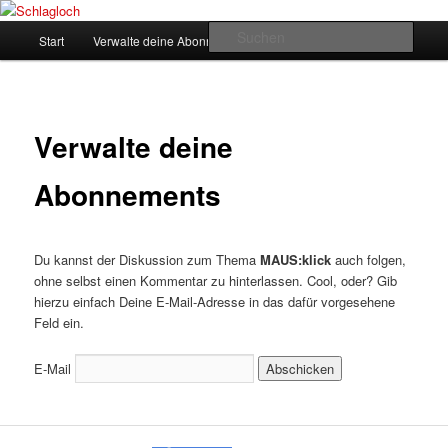
Zum
supersberger taggedanken
primären
Hauptmenü
Such
Start
Verwalte deine Abonnements
Inhalt
springen
Schlagloch
Verwalte deine
Abonnements
Du kannst der Diskussion zum Thema
MAUS:klick
auch folgen,
ohne selbst einen Kommentar zu hinterlassen. Cool, oder? Gib
hierzu einfach Deine E-Mail-Adresse in das dafür vorgesehene
Feld ein.
E-Mail