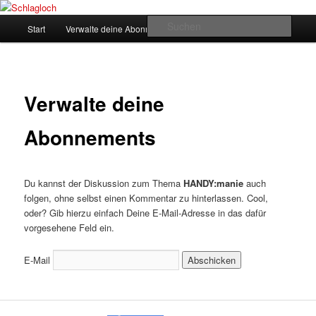
Zum
supersberger taggedanken
primären
Hauptmenü
Such
Start
Verwalte deine Abonnements
Inhalt
springen
Schlagloch
Verwalte deine
Abonnements
Du kannst der Diskussion zum Thema
HANDY:manie
auch
folgen, ohne selbst einen Kommentar zu hinterlassen. Cool,
oder? Gib hierzu einfach Deine E-Mail-Adresse in das dafür
vorgesehene Feld ein.
E-Mail