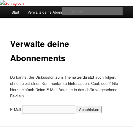
Zum
supersberger taggedanken
primären
Hauptmenü
Such
Start
Verwalte deine Abonnements
Inhalt
springen
Schlagloch
Verwalte deine
Abonnements
Du kannst der Diskussion zum Thema
zer:kratzt
auch folgen,
ohne selbst einen Kommentar zu hinterlassen. Cool, oder? Gib
hierzu einfach Deine E-Mail-Adresse in das dafür vorgesehene
Feld ein.
E-Mail