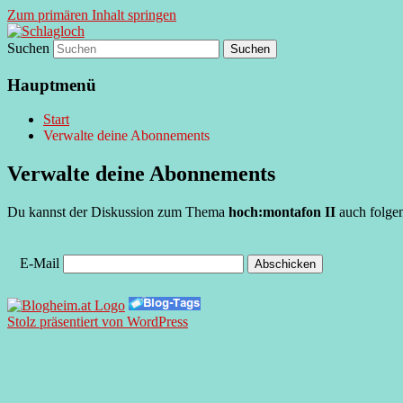
Zum primären Inhalt springen
Suchen
supersberger taggedanken
Schlagloch
Hauptmenü
Start
Verwalte deine Abonnements
Verwalte deine Abonnements
Du kannst der Diskussion zum Thema
hoch:montafon II
auch folgen
E-Mail
Stolz präsentiert von WordPress