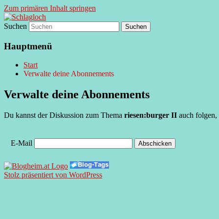
Zum primären Inhalt springen
Suchen
supersberger taggedanken
Schlagloch
Hauptmenü
Start
Verwalte deine Abonnements
Verwalte deine Abonnements
Du kannst der Diskussion zum Thema
riesen:burger II
auch folgen, 
E-Mail
Stolz präsentiert von WordPress