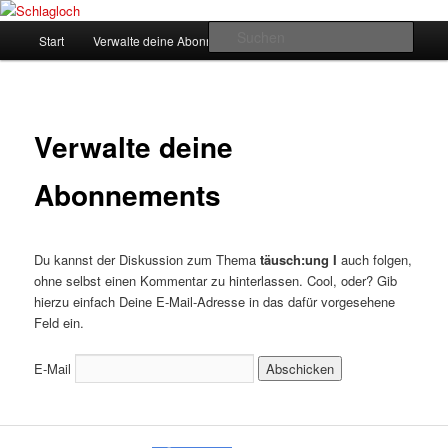
Zum
supersberger taggedanken
primären
Hauptmenü
Such
Start
Verwalte deine Abonnements
Inhalt
springen
Schlagloch
Verwalte deine
Abonnements
Du kannst der Diskussion zum Thema
täusch:ung I
auch folgen,
ohne selbst einen Kommentar zu hinterlassen. Cool, oder? Gib
hierzu einfach Deine E-Mail-Adresse in das dafür vorgesehene
Feld ein.
E-Mail