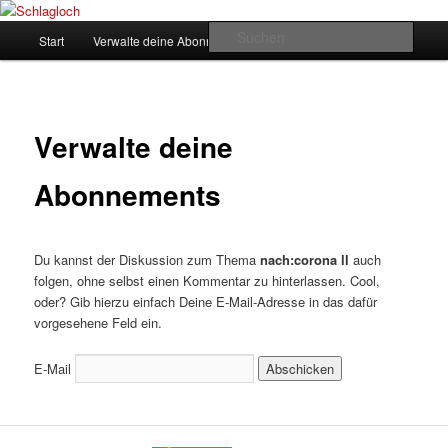
Zum
supersberger taggedanken
primären
Hauptmenü
Such
Start
Verwalte deine Abonnements
Inhalt
springen
Schlagloch
Verwalte deine
Abonnements
Du kannst der Diskussion zum Thema
nach:corona ll
auch
folgen, ohne selbst einen Kommentar zu hinterlassen. Cool,
oder? Gib hierzu einfach Deine E-Mail-Adresse in das dafür
vorgesehene Feld ein.
E-Mail