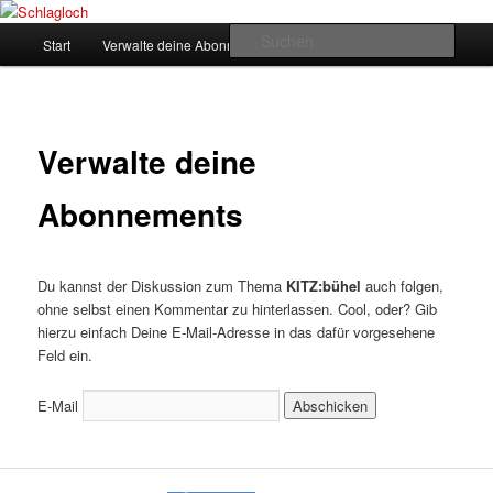
Zum
supersberger taggedanken
primären
Hauptmenü
Such
Start
Verwalte deine Abonnements
Inhalt
springen
Schlagloch
Verwalte deine
Abonnements
Du kannst der Diskussion zum Thema
KITZ:bühel
auch folgen,
ohne selbst einen Kommentar zu hinterlassen. Cool, oder? Gib
hierzu einfach Deine E-Mail-Adresse in das dafür vorgesehene
Feld ein.
E-Mail