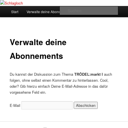
Zum
supersberger taggedanken
primären
Hauptmenü
Such
Start
Verwalte deine Abonnements
Inhalt
springen
Schlagloch
Verwalte deine
Abonnements
Du kannst der Diskussion zum Thema
TRÖDEL:markt I
auch
folgen, ohne selbst einen Kommentar zu hinterlassen. Cool,
oder? Gib hierzu einfach Deine E-Mail-Adresse in das dafür
vorgesehene Feld ein.
E-Mail