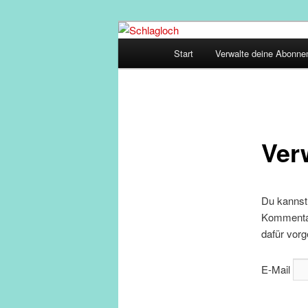
Zum
supersberger taggedanken
primären
Hauptmenü
Start
Verwalte deine Abonn
Inhalt
Schlagloch
springen
Ver
Du kannst
Kommentar 
dafür vorg
E-Mail