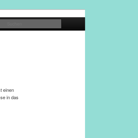
Suchen
t einen
se in das