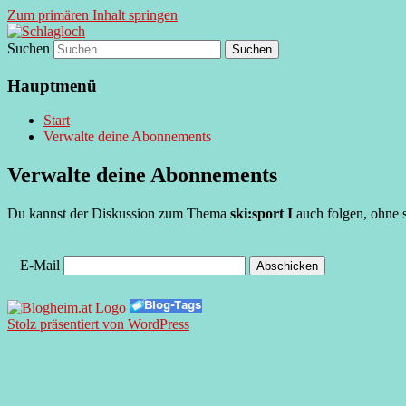
Zum primären Inhalt springen
Suchen
supersberger taggedanken
Schlagloch
Hauptmenü
Start
Verwalte deine Abonnements
Verwalte deine Abonnements
Du kannst der Diskussion zum Thema
ski:sport I
auch folgen, ohne s
E-Mail
Stolz präsentiert von WordPress