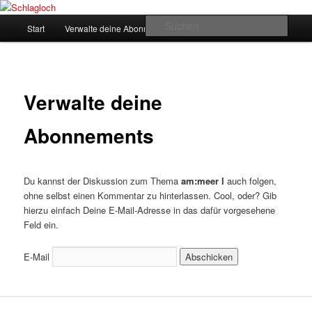
Zum
supersberger taggedanken
primären
Hauptmenü
Such
Start
Verwalte deine Abonnements
Inhalt
springen
Schlagloch
Verwalte deine
Abonnements
Du kannst der Diskussion zum Thema
am:meer l
auch folgen,
ohne selbst einen Kommentar zu hinterlassen. Cool, oder? Gib
hierzu einfach Deine E-Mail-Adresse in das dafür vorgesehene
Feld ein.
E-Mail