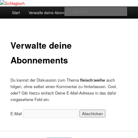
Zum
supersberger taggedanken
primären
Hauptmenü
Such
Start
Verwalte deine Abonnements
Inhalt
springen
Schlagloch
Verwalte deine
Abonnements
Du kannst der Diskussion zum Thema
fleisch:weihe
auch
folgen, ohne selbst einen Kommentar zu hinterlassen. Cool,
oder? Gib hierzu einfach Deine E-Mail-Adresse in das dafür
vorgesehene Feld ein.
E-Mail