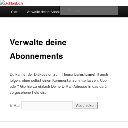
Zum
supersberger taggedanken
primären
Hauptmenü
Such
Start
Verwalte deine Abonnements
Inhalt
springen
Schlagloch
Verwalte deine
Abonnements
Du kannst der Diskussion zum Thema
bahn:tunnel II
auch
folgen, ohne selbst einen Kommentar zu hinterlassen. Cool,
oder? Gib hierzu einfach Deine E-Mail-Adresse in das dafür
vorgesehene Feld ein.
E-Mail