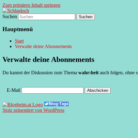
Zum primären Inhalt springen
Suchen
supersberger taggedanken
Schlagloch
Hauptmenü
Start
Verwalte deine Abonnements
Verwalte deine Abonnements
Du kannst der Diskussion zum Thema
wahr:heit
auch folgen, ohne s
E-Mail
Stolz präsentiert von WordPress