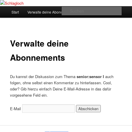
Zum
supersberger taggedanken
primären
Hauptmenü
Such
Start
Verwalte deine Abonnements
Inhalt
springen
Schlagloch
Verwalte deine
Abonnements
Du kannst der Diskussion zum Thema
senior:sensor I
auch
folgen, ohne selbst einen Kommentar zu hinterlassen. Cool,
oder? Gib hierzu einfach Deine E-Mail-Adresse in das dafür
vorgesehene Feld ein.
E-Mail