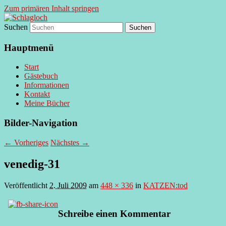
Zum primären Inhalt springen
Suchen
supersberger taggedanken
Schlagloch
Hauptmenü
Start
Gästebuch
Informationen
Kontakt
Meine Bücher
Bilder-Navigation
← Vorheriges
Nächstes →
venedig-31
Veröffentlicht
2. Juli 2009
am
448 × 336
in
KATZEN:tod
Schreibe einen Kommentar