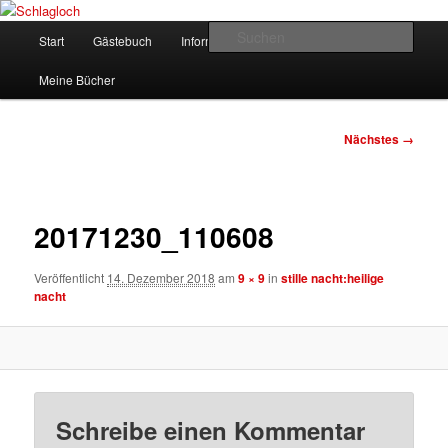
Zum
supersberger taggedanken
primären
Hauptmenü
Such
Start
Gästebuch
Informationen
Kontakt
Inhalt
springen
Schlagloch
Meine Bücher
Bilder-
Nächstes →
Navigation
20171230_110608
Veröffentlicht
14. Dezember 2018
am
9 × 9
in
stille nacht:heilige
nacht
Schreibe einen Kommentar