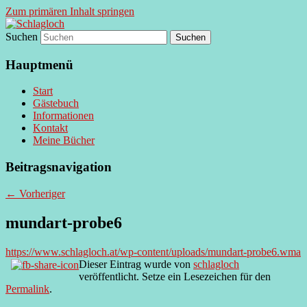
Zum primären Inhalt springen
Suchen
supersberger taggedanken
Schlagloch
Hauptmenü
Start
Gästebuch
Informationen
Kontakt
Meine Bücher
Beitragsnavigation
←
Vorheriger
mundart-probe6
https://www.schlagloch.at/wp-content/uploads/mundart-probe6.wma
Dieser Eintrag wurde von
schlagloch
veröffentlicht. Setze ein Lesezeichen für den
Permalink
.