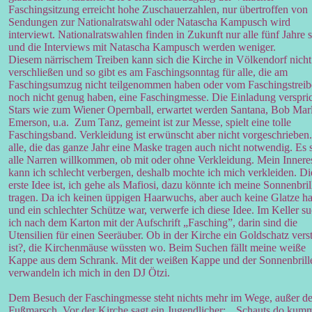
Faschingsitzung erreicht hohe Zuschauerzahlen, nur übertroffen von
Sendungen zur Nationalratswahl oder Natascha Kampusch wird
interviewt. Nationalratswahlen finden in Zukunft nur alle fünf Jahre s
und die Interviews mit Natascha Kampusch werden weniger.
Diesem närrischem Treiben kann sich die Kirche in Völkendorf nicht
verschließen und so gibt es am Faschingsonntag für alle, die am
Faschingsumzug nicht teilgenommen haben oder vom Faschingstrei
noch nicht genug haben, eine Faschingmesse. Die Einladung verspri
Stars wie zum Wiener Opernball, erwartet werden Santana, Bob Marl
Emerson, u.a. Zum Tanz, gemeint ist zur Messe, spielt eine tolle
Faschingsband. Verkleidung ist erwünscht aber nicht vorgeschrieben.
alle, die das ganze Jahr eine Maske tragen auch nicht notwendig. Es 
alle Narren willkommen, ob mit oder ohne Verkleidung. Mein Innere
kann ich schlecht verbergen, deshalb mochte ich mich verkleiden. Di
erste Idee ist, ich gehe als Mafiosi, dazu könnte ich meine Sonnenbril
tragen. Da ich keinen üppigen Haarwuchs, aber auch keine Glatze h
und ein schlechter Schütze war, verwerfe ich diese Idee. Im Keller s
ich nach dem Karton mit der Aufschrift „Fasching”, darin sind die
Utensilien für einen Seeräuber. Ob in der Kirche ein Goldschatz vers
ist?, die Kirchenmäuse wüssten wo. Beim Suchen fällt meine weiße
Kappe aus dem Schrank. Mit der weißen Kappe und der Sonnenbrill
verwandeln ich mich in den DJ Ötzi.
Dem Besuch der Faschingmesse steht nichts mehr im Wege, außer de
Fußmarsch. Vor der Kirche sagt ein Jugendlicher: „Schauts do kum