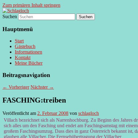
Zum primären Inhalt springen
Suchen
supersberger taggedanken
Schlagloch
Hauptmenü
Start
Gästebuch
Informationen
Kontakt
Meine Bücher
Beitragsnavigation
←
Vorheriger
Nächster
→
FASCHING:treiben
Veröffentlicht am
2. Februar 2008
von
schlagloch
Villach bezeichnet sich als Narrenhochburg. Zu Beginn des Jahres dr
sich alles um den Fasching und endet am Faschingsamstag mit einem
großem Faschingsumzug. Dass dies in ganz Österreich bekannt ist, d
glauben alle Villacher. Die Fernsehübertragung der Villacher