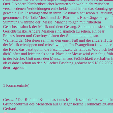
Ötzi .” Andere Kirchenbesucher konnten sich wohl nicht zwischen
verschiedenen Verkleidungen entscheiden und haben das Sonntags
gewählt. Die Faschingsband in ihren Kostümen hat schon Aufstellun
genommen. Die flotte Musik und der Pfarrer als Rocksänger sorgen f
Stimmung während der Messe. Manche folgen mit irritiertem
Gesichtsausdruck der Musik und dem Gesang. So kommen sie zur ih
Gesichtsmaske. Andere Masken sind spärlich zu sehen, ein paar
Prinzessinnen und Cowboys hätten der Stimmung gut getan.
Während der Messfeier sah man den einen Fuß und die andere Hüfte
der Musik mitwippen und mitschwingen. Im Evangelium ist von der 
die Rede, das passt gut in die Faschingszeit, da fällt das Wort „ich lie
dich” öfter und leichter als sonst. Nach der Messe wird es richtig fröh
in der Kirche. Gott muss den Menschen aus Fröhlichkeit erschaffen 
ob er dabei schon an den Villacher Fasching gedacht hat?
18.02.200
dem Tagebuch
1
Kommentar(e)
Gerhard
Der Refrain “Komm lasst uns fröhlich sein” drückt wohl ei
Grundbedürfnis des Menschen aus.
O segensreiche Fröhlichkeit!
Gru
Gerhard