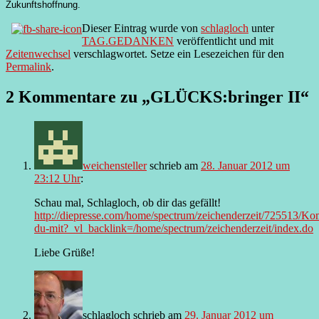
Zukunftshoffnung.
Dieser Eintrag wurde von
schlagloch
unter
TAG.GEDANKEN
veröffentlicht und mit
Zeitenwechsel
verschlagwortet. Setze ein Lesezeichen für den
Permalink
.
2 Kommentare zu „
GLÜCKS:bringer II
“
weichensteller
schrieb
am
28. Januar 2012 um
23:12 Uhr
:
Schau mal, Schlagloch, ob dir das gefällt!
http://diepresse.com/home/spectrum/zeichenderzeit/725513/K
du-mit?_vl_backlink=/home/spectrum/zeichenderzeit/index.do
Liebe Grüße!
schlagloch
schrieb
am
29. Januar 2012 um