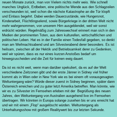
neuen Monate zurück, man von Vielem nichts mehr weis. Wie schnell
manches Unglück, Erdbeben, eine politische Wende aus den Schlagzeilen
verschwunden ist, weil schon die nächste Katastrophe an die Tür klopft
und Einlass begehrt. Dabei werden Dauerzustände, wie Hungersnot,
Kinderarbeit, Flüchtlingselend, sowie Bürgerkriege in der dritten Welt nicht
mehr wahrgenommen, von unserem Hirn ausgeblendet, weil wir sonst
erdrückt würden. Regelmäßig zum Jahreswechsel erinnert man sich in den
Medien der prominenten Toten, aus dem kulturellen, wirtschaftlichen und
politischen Leben. Hat es in der Familie einen Todesfall gegeben, so denkt
man am Weihnachtsabend und am Silvesterabend derer besonders. Es ist
heilsam, zwischen all der Hektik und Betriebsamkeit derer zu Gedenken,
weil wir spüren, dass es nur eines kurzen Anstoßes bedarf um
hinwegzuscheiden und die Zeit für keinen ewig dauert.
Da ist es nicht weit, wenn man darüber spekuliert, da es auf der Welt
verschiedene Zeitzonen gibt und der erste Jänner in Sidney viel früher
kommt als in Wien oder in New York wie es bei einem oft vorausgesagten
Weltuntergang wäre? Würde dieser zuerst in Sidney beginnen, später dann
Österreich erreichen und zu guter letzt Amerika betreffen. Man könnte, wie
wir es zu Silvester im Fernsehen erleben mit der Begrüßung des neuen
Jahres, den Weltuntergang von Australien ausgehend live im Fernsehen
übertragen. Wir könnten in Europa solange zusehen bis er uns erreicht hat
und wir mit einem „Flop“ ausgelöscht würden. Weltuntergang als
Unterhaltungsshow mit großem Realitywert bis zur letzten Sekunde.