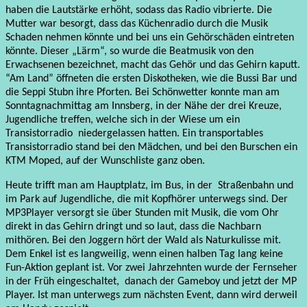
haben die Lautstärke erhöht, sodass das Radio vibrierte. Die
Mutter war besorgt, dass das Küchenradio durch die Musik
Schaden nehmen könnte und bei uns ein Gehörschäden eintreten
könnte. Dieser „Lärm“, so wurde die Beatmusik von den
Erwachsenen bezeichnet, macht das Gehör und das Gehirn kaputt.
“Am Land” öffneten die ersten Diskotheken, wie die Bussi Bar und
die Seppi Stubn ihre Pforten.
Bei Schönwetter konnte man am
Sonntagnachmittag am Innsberg, in der Nähe der drei Kreuze,
Jugendliche treffen, welche sich in der Wiese um ein
Transistorradio niedergelassen hatten. Ein transportables
Transistorradio stand bei den Mädchen, und bei den Burschen ein
KTM Moped, auf der Wunschliste ganz oben.
Heute trifft man am Hauptplatz, im Bus, in der Straßenbahn und
im Park auf Jugendliche, die mit Kopfhörer unterwegs sind. Der
MP3Player versorgt sie über Stunden mit Musik, die vom Ohr
direkt in das Gehirn dringt und so laut, dass die Nachbarn
mithören. Bei den Joggern hört der Wald als Naturkulisse mit.
Dem Enkel ist es langweilig, wenn einen halben Tag lang keine
Fun-Aktion geplant ist. Vor zwei Jahrzehnten wurde der Fernseher
in der Früh eingeschaltet, danach der Gameboy und jetzt der MP
Player. Ist man unterwegs zum nächsten Event, dann wird derweil