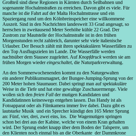
Großteil sind diese Regionen in Kärnten durch Seilbahnen und
sogenannte Hochalmstraßen zu erreichen. Davon gibt es viele. Für
manche ist die Fahrt auf der Malta Hochalmstrasse und ein
Spaziergang rund um den Kölnbreinspeicher eine willkommene
Auszeit. Sind in den Nachrichten landesweit 33 Grad angesagt, so
herrschen in zweitausend Meter Seehöhe kühle 22 Grad. Der
Zustrom zur Mautstelle der Hochalmstraße ist in den frühen
Morgenstunden recht zahlreich, darunter sehr viele italienische
Urlauber. Der Besuch zählt mit ihren spektakulären Wasserfällen zu
den Top Ausflugszielen im Lande. Die Wasserfälle werden
nachtsüber dem Stausee zugeleitet. Auf
Knopfdruck
werden sie am
frühen Morgen wieder
eingeschaltet
, die Naturparkverwaltung.
An den Sommerwochenenden kommt zu den Naturgewalten
ein anderer Publikumsmagnet, der Bungee-Jumping-Sprung von der
200 Meter hohen Staumauer. Dabei springt man auf spektakuläre
Weise in die Tiefe und hat eine gewaltige Zuschauermenge. Viele
wollen sich den
freien Fall
der mutigen Kandidaten und
Kandidatinnen keineswegs entgehen lassen. Das Handy ist als
Fotoapparat oder als Filmkamera immer live dabei. Dazu gibt es
lautstarke Musik und ein Sprecher kündigt den 165 Meter Sprung
an: Fünf, vier, drei, zwei eins, los. Die Wagemutigen springen
schon bei drei aus der Kabine, welche von einem Kran gehalten
wird. Der Sprung endet knapp über dem Boden der Talsperre, um
den Klienten noch einmal bis an die Oberkante der Dammkrone