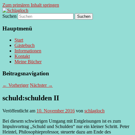
Zum primären Inhalt springen
Suchen
supersberger taggedanken
Schlagloch
Hauptmenü
Start
Gästebuch
Informationen
Kontakt
Meine Bücher
Beitragsnavigation
←
Vorheriger
Nächster
→
schuld:schulden II
Veröffentlicht am
10. November 2016
von
schlagloch
Bei diesem schwierigen Umgang mit Entgleisungen ist es zum
Impulsvortrag „Schuld und Schulden“ nur ein kleiner Schritt. Peter
Heintel, Philosophieprofessor, steuerte dazu am Ende des