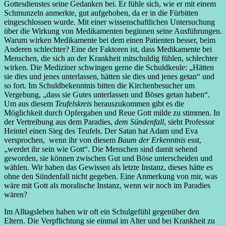
Gottesdienstes seine Gedanken bei. Er fühle sich, wie er mit einem
Schmunzeln anmerkte, gut aufgehoben, da er in die Fürbitten
eingeschlossen wurde. Mit einer wissenschaftlichen Untersuchung
über die Wirkung von Medikamenten beginnen seine Ausführungen.
Warum wirken Medikamente bei dem einen Patienten besser, beim
Anderen schlechter? Eine der Faktoren ist, dass Medikamente bei
Menschen, die sich an der Krankheit mitschuldig fühlen, schlechter
wirken. Die Mediziner schwingen gerne die Schuldkeule: „Hätten
sie dies und jenes unterlassen, hätten sie dies und jenes getan“ und
so fort. Im Schuldbekenntnis bitten die Kirchenbesucher um
Vergebung, „dass sie Gutes unterlassen und Böses getan haben“.
Um aus diesem
Teufelskreis
herauszukommen gibt es die
Möglichkeit durch Opfergaben und Reue Gott milde zu stimmen. In
der Vertreibung aus dem Paradies,
dem Sündenfall
, sieht Professor
Heintel einen Sieg des Teufels. Der Satan hat Adam und Eva
versprochen, wenn ihr von diesem
Baum der Erkenntnis
esst,
„werdet ihr sein wie Gott“. Die Menschen sind damit sehend
geworden, sie können zwischen Gut und Böse unterscheiden und
wählen. Wir haben das Gewissen als letzte Instanz, dieses hätte es
ohne den Sündenfall nicht gegeben. Eine Anmerkung von mir, was
wäre mit Gott als moralische Instanz, wenn wir noch im Paradies
wären?
Im Alltagsleben haben wir oft ein Schulgefühl gegenüber den
Eltern. Die Verpflichtung sie einmal im Alter und bei Krankheit zu