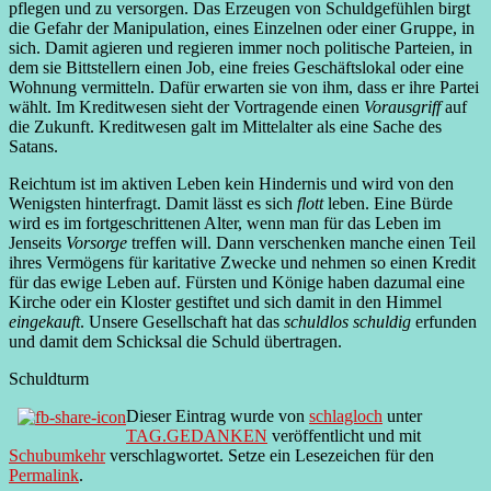
pflegen und zu versorgen. Das Erzeugen von Schuldgefühlen birgt
die Gefahr der Manipulation, eines Einzelnen oder einer Gruppe, in
sich. Damit agieren und regieren immer noch politische Parteien, in
dem sie Bittstellern einen Job, eine freies Geschäftslokal oder eine
Wohnung vermitteln. Dafür erwarten sie von ihm, dass er ihre Partei
wählt. Im Kreditwesen sieht der Vortragende einen
Vorausgriff
auf
die Zukunft. Kreditwesen galt im Mittelalter als eine Sache des
Satans.
Reichtum ist im aktiven Leben kein Hindernis und wird von den
Wenigsten hinterfragt. Damit lässt es sich
flott
leben. Eine Bürde
wird es im fortgeschrittenen Alter, wenn man für das Leben im
Jenseits
Vorsorge
treffen will. Dann verschenken manche einen Teil
ihres Vermögens für karitative Zwecke und nehmen so einen Kredit
für das ewige Leben auf. Fürsten und Könige haben dazumal eine
Kirche oder ein Kloster gestiftet und sich damit in den Himmel
eingekauft
. Unsere Gesellschaft hat das
schuldlos schuldig
erfunden
und damit dem Schicksal die Schuld übertragen.
Schuldturm
Dieser Eintrag wurde von
schlagloch
unter
TAG.GEDANKEN
veröffentlicht und mit
Schubumkehr
verschlagwortet. Setze ein Lesezeichen für den
Permalink
.