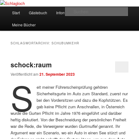
Zum
Zum
supersberger taggedanken
primären
sekundären
Hauptmenü
Such
Start
Gästebuch
Informationen
Kontakt
Inhalt
Inhalt
springen
springen
Schlagloch
Meine Bücher
SCHLAGWORTARCHIV:
SCHUBUMKEHR
schock:raum
Veröffentlicht am
21. September 2023
S
eit meiner Führerscheinprüfung gehören
Sicherheitsgurte im Auto zum Standard, zuerst nur
bei den Vordersitzen und dazu die Kopfstützen. Es
gab keine Pflicht zum Anschnallen, in Österreich
wurde die Gurten Pflicht im Jahre 1976 eingeführt und darüber
heftig diskutiert. Von der Beschneidung der persönlichen Freiheit
war die Rede, die Verweigerer wurden
Gurtmuffel
genannt. Ihr
Argument war ein Szenario, wo ein Auto in einen See stürzt und