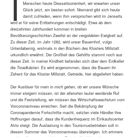
I
Menschen heute Diesseitsorientiert, wir erwarten unser
Glück jetzt, am besten sofort. Niemand gibt sich heute
damit zufrieden, wenn ihm versprochen wird im Jenseits
wird er für seine Entbehrungen entschädigt. Etwa ab dem
dreizehnten Jahrhundert kommen in breiten
Bevölkerungsschichten Zweifel an der
vergoldeten
Ewigkeit auf.
Zu dieser Zeit, im Jahr 1282, wird unser Bauernhof, vulgo
Unterdabernig, erstmals in den Büchern des Klosters Millstatt
urkundlich erwähnt. Der Großteil des Gehöfts stammt noch aus
dieser Zeit. In meiner Kindheit befanden sich über dem Erdkeller
die
Troadkästen
. Es wird angenommen, dass die Bauern ihr
Zehent für das Kloster Millstatt, Getreide, hier abgeliefert haben.
Der Auslöser für mein
in mich gehen
, ob wir unsere Wünsche
immer steigern müssen, ist der allerorten lauter werdende Ruf
und die Feststellung, wir müssen das Wirtschaftswachstum vom
Vorcoronaniveau erreichen. Seit die Bekämpfung der
Coronapandemie Fortschritte macht, setzten viele Händler ihre
Hoffnungen darauf, dass die Kundenfrequenz im Einkaufscenter
Atrio steigt. Die Auslastung in den Tourismusbetrieben soll in
diesem Sommer das Vorcoronaniveau übersteigen. Ich erinnere