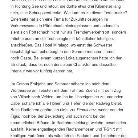
in Richtung See und retour, sie dürfte etwa drei Kilometer lang
sein, eine Schnupperstrecke. Wie kam es zu dieser Teststrecke?
Einerseits hat sich eine Firma für Zukunftslösungen im
Verkehrswesen in Pörtschach niedergelassen und anderseits
sieht sich Pörtschach nicht nur als Fremdenverkehrsort, sondern
möchte auch an die Technologie mit künstlicher Intelligenz
anschließen. Das Hotel Miralago, wo einst die Schwester
beschäftigt war, beherbergt in den Sommermonaten immer
noch Gäste. Bei einem kurzen Lokalaugenschein hatte ich den
Eindruck, dass es noch denselben Charakter und dasselbe
Interieur wie vor fünfzig Jahren hat.
Im Corona Frühjahr- und Sommer näherte ich mich dem
Wörthersee am liebsten mit dem Fahrrad. Zuerst mit dem Zug
von Villach nach Velden, um ihn im Uhrzeigersinn zu umrunden.
Dabei schaffe ich alle Höhen und Tiefen die der Radweg bietet.
Beim Radfahren gehöre ich nicht zur
Prominenz,
weder von der
Figur, noch bei der Bekleidung und auch nicht bei der
sommerlichen Bräune. In Radfahrerkleidung, welche bescheiden
ausfällt. Keine enganliegenden Radfahrerhosen und T-Shirt mit
knalligen Farbtönen, als wäre ich ein Radprofi und Teilnehmer der