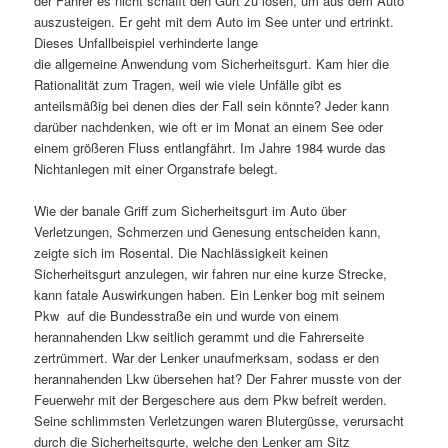
der Fahrer es nicht schafft den Gurt zu lösen, um aus dem Auto
auszusteigen. Er geht mit dem Auto im See unter und ertrinkt.
Dieses Unfallbeispiel verhinderte lange
die allgemeine Anwendung vom Sicherheitsgurt. Kam hier die
Rationalität zum Tragen, weil wie viele Unfälle gibt es
anteilsmäßig bei denen dies der Fall sein könnte? Jeder kann
darüber nachdenken, wie oft er im Monat an einem See oder
einem größeren Fluss entlangfährt. Im Jahre 1984 wurde das
Nichtanlegen mit einer Organstrafe belegt.
Wie der banale Griff zum Sicherheitsgurt im Auto über
Verletzungen, Schmerzen und Genesung entscheiden kann,
zeigte sich im Rosental. Die Nachlässigkeit keinen
Sicherheitsgurt anzulegen, wir fahren nur eine kurze Strecke,
kann fatale Auswirkungen haben. Ein Lenker bog mit seinem
Pkw auf die Bundesstraße ein und wurde von einem
herannahenden Lkw seitlich gerammt und die Fahrerseite
zertrümmert. War der Lenker unaufmerksam, sodass er den
herannahenden Lkw übersehen hat? Der Fahrer musste von der
Feuerwehr mit der Bergeschere aus dem Pkw befreit werden.
Seine schlimmsten Verletzungen waren Blutergüsse, verursacht
durch die Sicherheitsgurte, welche den Lenker am Sitz