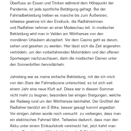
Überfluss an Essen und Trinken während dem Höhepunkt der
Pandemie, ist jede sportliche Betätigung gefragt. Bei der
Fahrradbekleidung treiben es manche bis zum Äußersten,
teilweise gewinne ich den Eindruck, die Radfahrerinnen
und Radfahrer nehmen an einer Modeschau teil. In modischer
Bekleidung wird man in Velden am Wörthersee von den
mondänen Urlaubern akzeptiert. Vor dem Casino geht es darum,
sehen und gesehen zu werden. Hier lässt sich die Zeit angenehm
vertrödeln, um den vorbeifahrenden Motorrädern und den offenen
Sportwagen nachzuschauen, darin die modischen Damen unter
den Sonnenbrillen
hervorlächeln
.
Jahrelang war es meine einfache Bekleidung, mit der ich mich
von den
Stars
der Fahrradszene unterschied, so tut sich seit
einem Jahr eine neue Kluft auf. Diese war in diesem Sommer
nicht mehr zu leugnen, besonders bei einigen Steigungen, welche
der Radweg rund um den Wörthersee beinhaltet. Der Großteil der
Radfahrer benützt ein E-Bike, besser gesagt kommt
angedüst
.
Vor einigen Jahren wurde noch versucht zu verbergen, dass man
ein elektrisches Fahrrad fährt. Teilweise dadurch, dass man den
Akku unter einem Einkaufskorb verstreckt hat, jetzt kehrt man