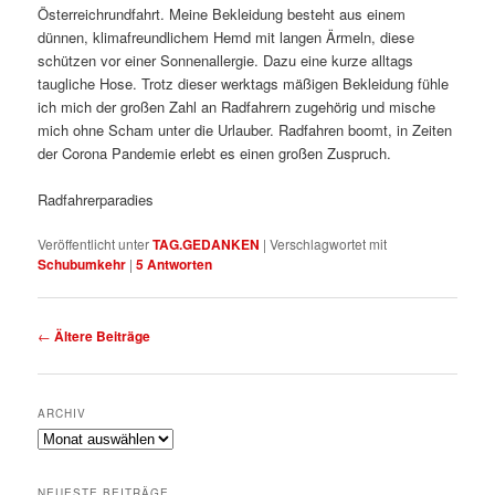
Österreichrundfahrt. Meine Bekleidung besteht aus einem
dünnen, klimafreundlichem Hemd mit langen Ärmeln, diese
schützen vor einer Sonnenallergie. Dazu eine kurze alltags
taugliche Hose. Trotz dieser werktags mäßigen Bekleidung fühle
ich mich der großen Zahl an Radfahrern zugehörig und mische
mich ohne Scham unter die Urlauber. Radfahren boomt, in Zeiten
der Corona Pandemie erlebt es einen großen Zuspruch.
Radfahrerparadies
Veröffentlicht unter
TAG.GEDANKEN
|
Verschlagwortet mit
Schubumkehr
|
5
Antworten
Beitragsnavigation
←
Ältere Beiträge
ARCHIV
Archiv
NEUESTE BEITRÄGE