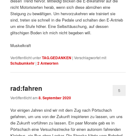
diesen Trend hervor.
Mitleidig
blicken die E-Bikefahrer auf die
nicht Motorisierten herab, wenn sich diese abmühen eine
Steigung zu bewältigen. Um hervorzukehren wie trainiert sie
sind, treten sie schnell in die Pedale und schalten den E-Antrieb
um eine Stufe höher. Eine Selbsttäuschung, auf dessen
glitschigen Boden ich mich nicht begeben will.
Muskelkraft
Veröffentlicht unter
TAG.GEDANKEN
|
Verschlagwortet mit
Schubumkehr
|
2
Antworten
rad:fahren
5
Veröffentlicht am
8. September 2020
Vor einigen Jahren sind wir mit dem Zug nach Pörtschach
gefahren, um uns von der Zukunft inspirieren zu lassen, um uns
die Zukunft vorführen zu lassen. Ein paar Monate gab es in
Pörtschach eine Versuchsstrecke für einen autonom fahrenden
Kleinbus, ein Bus ohne Lenker. Die Strecke führte vom Bahnhof