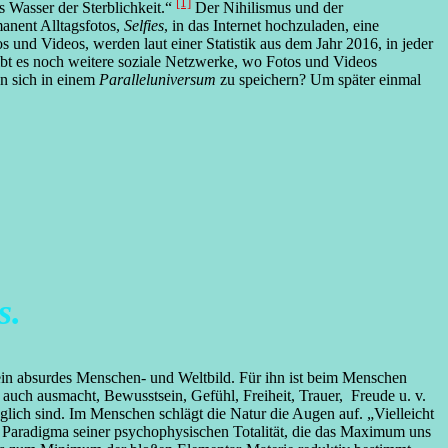
[1]
 Wasser der Sterblichkeit.“
Der Nihilismus und der
anent Alltagsfotos,
Selfies
, in das Internet hochzuladen, eine
s und Videos, werden laut einer Statistik aus dem Jahr 2016, in jeder
ibt es noch weitere soziale Netzwerke, wo Fotos und Videos
n sich in einem
Paralleluniversum
zu speichern? Um später einmal
s.
ein absurdes Menschen- und Weltbild. Für ihn ist beim Menschen
auch ausmacht, Bewusstsein, Gefühl, Freiheit, Trauer, Freude u. v.
lich sind. Im Menschen schlägt die Natur die Augen auf. „Vielleicht
as Paradigma seiner psychophysischen Totalität, die das Maximum uns