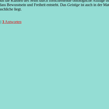
em aus die Klassen des Seins durch fortschreitende ontologische Abzüg
 dass Bewusstsein und Freiheit entsteht. Das
Geistige
ist auch in der Ma
schliche liegt.
|
3
Antworten