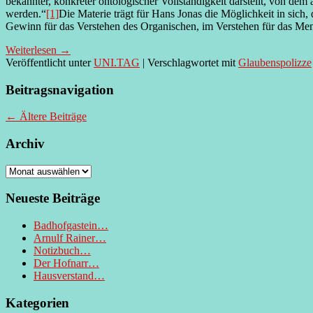
bekannter, konkreter ontologischer Vollständigkeit darstellt, von d
werden.“
[1]
Die Materie trägt für Hans Jonas die Möglichkeit in sich,
Gewinn für das Verstehen des Organischen, im Verstehen für das Men
Weiterlesen
→
Veröffentlicht unter
UNI.TAG
|
Verschlagwortet mit
Glaubenspolizze
Beitragsnavigation
←
Ältere Beiträge
Archiv
Archiv
Neueste Beiträge
Badhofgastein…
Arnulf Rainer…
Notizbuch…
Der Hofnarr…
Hausverstand…
Kategorien