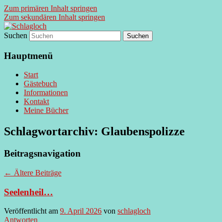
Zum primären Inhalt springen
Zum sekundären Inhalt springen
Suchen
supersberger taggedanken
Schlagloch
Hauptmenü
Start
Gästebuch
Informationen
Kontakt
Meine Bücher
Schlagwortarchiv:
Glaubenspolizze
Beitragsnavigation
←
Ältere Beiträge
Seelenheil…
Veröffentlicht am
9. April 2026
von
schlagloch
Antworten