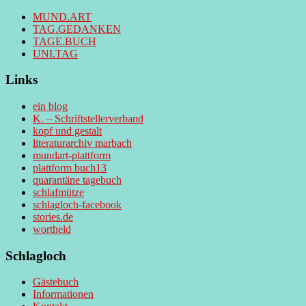
MUND.ART
TAG.GEDANKEN
TAGE.BUCH
UNI.TAG
Links
ein blog
K. – Schriftstellerverband
kopf und gestalt
literaturarchiv marbach
mundart-plattform
plattform buch13
quarantäne tagebuch
schlafmütze
schlagloch-facebook
stories.de
wortheld
Schlagloch
Gästebuch
Informationen