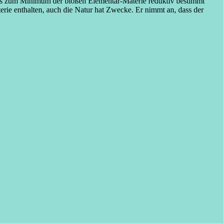
e bis zum Minimum der bloßen Elementar-Materie reduktiv bestimmt
terie enthalten, auch die Natur hat Zwecke. Er nimmt an, dass der