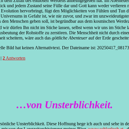
ch dem Zufall des endlosen Werdens anheimgegeben hat. Im Abenteuer
lick und jedem Zustand seine Fülle dar und Gott kann weder verlieren n
 Evolution hervorbringt, fügt den Möglichkeiten von Fühlen und Tun di
Universums in Gefahr ist, wie nie zuvor, und zwar im unzweideutigsten
 es den Menschen geben soll, ist begründbar aus dem kosmischen Werdezuf
 wir dürfen Ihn nicht im Stiche lassen, selbst wenn wir uns im Stiche l
beutung der Rohstoffe zu zerstören. Die Menschheit nicht durch eine
it scheitern, wäre auch das
göttliche Abenteuer
auf der Erde gescheiter
|
2
Antworten
…von Unsterblichkeit.
rsönliche Unsterblichkeit. Diese Hoffnung hege ich auch und sehe in d
h mir von der Langzeitarchivierung meines Blog,
www.schlagloch.at
, d