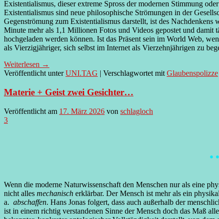
Existentialismus, dieser extreme Spross der modernen Stimmung oder
Existentialismus sind neue philosophische Strömungen in der Gesells
Gegenströmung zum Existentialismus darstellt, ist des Nachdenkens 
Minute mehr als 1,1 Millionen Fotos und Videos gepostet und damit t
hochgeladen werden können. Ist das Präsent sein im World Web, wen
als Vierzigjähriger, sich selbst im Internet als Vierzehnjährigen zu be
Weiterlesen
→
Veröffentlicht unter
UNI.TAG
|
Verschlagwortet mit
Glaubenspolizze
Materie + Geist zwei Gesichter…
Veröffentlicht am
17. März 2026
von
schlagloch
3
…
Wenn die moderne Naturwissenschaft den Menschen nur als eine physi
nicht alles
mechanisch
erklärbar. Der Mensch ist mehr als ein physik
a.
abschaffen
. Hans Jonas folgert, dass auch außerhalb der menschli
ist in einem richtig verstandenen Sinne der Mensch doch das Maß all