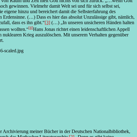
 von Raum und Zeit hielt Gott nichts von sich zurück. „…wenn Gott
och gewinnen. Vielmehr damit Welt sei und für sich selbst sei,
e eigene hinzu und bereichert damit die Selbsterfahrung des
 Erdensinne. (…) Dass es hier das absolut Unzulässige gibt, nämlich,
all, dass es ihn gibt.“
[3]
(…) „In unseren unsicheren Händen halten
[4]
assen wollten.“
Hans Jonas richtet einen leidenschaftlichen Appell
n nuklearen Krieg auszulöschen. Mit unserem Verhalten gegenüber
t.
er Archivierung meiner Bücher in der Deutschen Nationalbibliothek,
urch das Marbacher Literaturarchiv.
[2]
„Denn es gibt keine