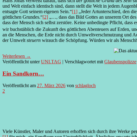
Hans Jonas verweist darauf, dass sich
der göttliche Grund des Sein
si
und Welt einfach identisch sind, dann stellt die Welt in jedem Augenb
entsagte Gott seinem eigenen Sein.“
[1]
„Jeder Artunterschied, den die
göttlichen Grundes.“
[2]
„…, dass das Bild Gottes an unserem Ort des 
dass der Mensch sich selbst zerstöre. Keine unbedingte Pflicht, dass
wir buchstäblich die Zukunft des göttlichen Abenteuers auf Erden, und
an die Menschen, die Erde nicht durch Umweltverschmutzung und Aus
der Umwelt
steuern
wirauch die Schöpfung. Würden wir als Menschhe
Weiterlesen
→
Veröffentlicht unter
UNI.TAG
|
Verschlagwortet mit
Glaubenspolizze
Ein Sandkorn…
Veröffentlicht am
27. März 2026
von
schlagloch
2
Viele Künstler, Maler und Autoren erhoffen sich durch ihre Werke pe
[1]
für mich,
ein Sandkorn
von Unsterblichkeit. Ähnliches erwarte ic