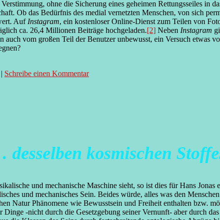
 Verstimmung, ohne die Sicherung eines geheimen Rettungsseiles in das
chaft. Ob das Bedürfnis des medial vernetzten Menschen, von sich perm
wert. Auf
Instagram
, ein kostenloser Online-Dienst zum Teilen von Foto
äglich ca. 26,4 Millionen Beiträge hochgeladen.
[2]
Neben
Instagram
g
n auch vom großen Teil der Benutzer unbewusst, ein Versuch etwas vo
gegnen?
|
Schreibe einen Kommentar
 desselben kosmischen Stoffe
kalische und mechanische Maschine sieht, so ist dies für Hans Jonas 
alisches und mechanisches Sein. Beides würde, alles was den Menschen 
chen Natur Phänomene wie Bewusstsein und Freiheit enthalten bzw. mög
er Dinge -nicht durch die Gesetzgebung seiner Vernunft- aber durch d