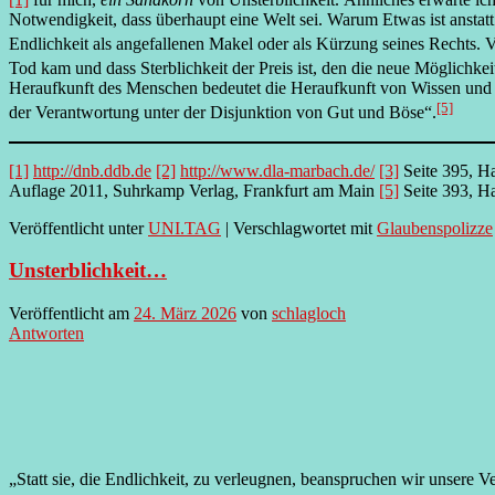
Notwendigkeit, dass überhaupt eine Welt sei. Warum Etwas ist anstatt
Endlichkeit als angefallenen Makel oder als Kürzung seines Rechts. 
Tod kam und dass Sterblichkeit der Preis ist, den die neue Möglichkei
Heraufkunft des Menschen bedeutet die Heraufkunft von Wissen und F
[5]
der Verantwortung unter der Disjunktion von Gut und Böse“.
[1]
http://dnb.ddb.de
[2]
http://www.dla-marbach.de/
[3]
Seite 395, H
Auflage 2011, Suhrkamp Verlag, Frankfurt am Main
[5]
Seite 393, Ha
Veröffentlicht unter
UNI.TAG
|
Verschlagwortet mit
Glaubenspolizze
Unsterblichkeit…
Veröffentlicht am
24. März 2026
von
schlagloch
Antworten
„Statt sie, die Endlichkeit, zu verleugnen, beanspruchen wir unsere V