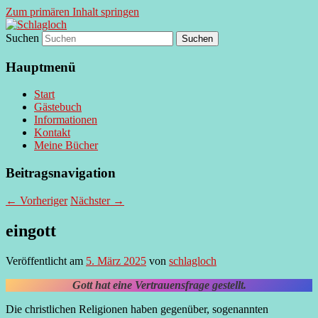
Zum primären Inhalt springen
Suchen
supersberger taggedanken
Schlagloch
Hauptmenü
Start
Gästebuch
Informationen
Kontakt
Meine Bücher
Beitragsnavigation
←
Vorheriger
Nächster
→
eingott
Veröffentlicht am
5. März 2025
von
schlagloch
Gott hat eine Vertrauensfrage gestellt.
Die christlichen Religionen haben gegenüber, sogenannten