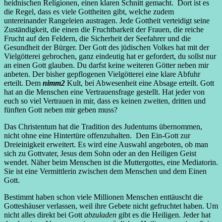
heidnischen Religionen, einen klaren Schnitt gemacht. Dort ist es
die Regel, dass es viele Gottheiten gibt, welche zudem
untereinander Rangeleien austragen. Jede Gottheit verteidigt seine
Zuständigkeit, die einen die Fruchtbarkeit der Frauen, die reiche
Frucht auf den Feldern, die Sicherheit der Seefahrer und die
Gesundheit der Bürger. Der Gott des jüdischen Volkes hat mit der
Vielgötterei gebrochen, ganz eindeutig hat er gefordert, du sollst nur
an einen Gott glauben. Du darfst keine weiteren Götter neben mir
anbeten. Der bisher gepflogenen Vielgötterei eine klare Abfuhr
erteilt. Dem
nimm2
Kult, bei Abwesenheit eine Absage erteilt. Gott
hat an die Menschen eine Vertrauensfrage gestellt. Hat jeder von
euch so viel Vertrauen in mir, dass es keinen zweiten, dritten und
fünften Gott neben mir geben muss?
Das Christentum hat die Tradition des Judentums übernommen,
nicht ohne eine Hintertüre offenzuhalten. Den Ein-Gott zur
Dreieinigkeit erweitert. Es wird eine Auswahl angeboten, ob man
sich zu Gottvater, Jesus dem Sohn oder an den Heiligen Geist
wendet. Näher beim Menschen ist die Muttergottes, eine Mediatorin.
Sie ist eine Vermittlerin zwischen dem Menschen und dem Einen
Gott.
Bestimmt haben schon viele Millionen Menschen enttäuscht die
Gotteshäuser verlassen, weil ihre Gebete nicht gefruchtet haben. Um
nicht alles direkt bei Gott
abzuladen
gibt es die Heiligen. Jeder hat