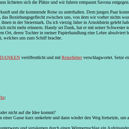
ann lichteten sich die Plätze und wir fuhren entspannt Savona entgegen
Herkunft und die kommende Reise zu unterhalten. Dem jungen Paar kon
as Beziehungsgeflecht zwischen uns, von dem wir vorher nichts wusste
 ihnen in der Steiermark. Da ich vierzig Jahre in Arnoldstein gelebt 
h nicht mehr erinnern. Handy sei Dank, hat er mit seiner Schwester tel
Ort, deren Tochter in meiner Papierhandlung eine Lehre absolviert hat.
, welches uns zum Schiff brachte.
EDANKEN
veröffentlicht und mit
Reisefieber
verschlagwortet. Setze e
Uhr
:
oder nicht auf die Idee kommt?
 in einer Gasse kurz umkehrte und dann wieder den Weg fortsetzte, um 
o unterwegs und versäumen durch einen Wimpernschlag ein Aufeinandert