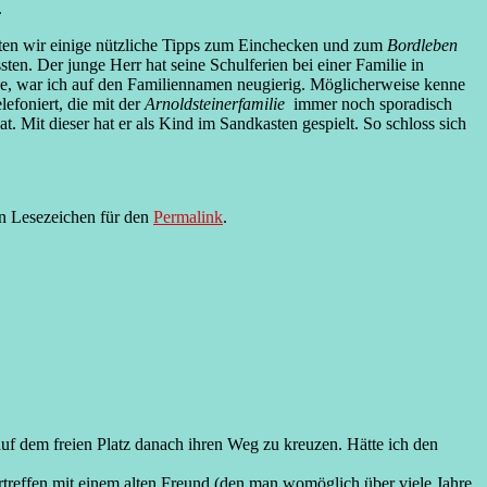
.
nten wir einige nützliche Tipps zum Einchecken und zum
Bordleben
n. Der junge Herr hat seine Schulferien bei einer Familie in
habe, war ich auf den Familiennamen neugierig. Möglicherweise kenne
efoniert, die mit der
Arnoldsteinerfamilie
immer noch sporadisch
 Mit dieser hat er als Kind im Sandkasten gespielt. So schloss sich
in Lesezeichen für den
Permalink
.
auf dem freien Platz danach ihren Weg zu kreuzen. Hätte ich den
reffen mit einem alten Freund (den man womöglich über viele Jahre