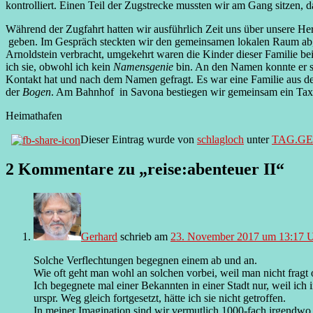
kontrolliert. Einen Teil der Zugstrecke mussten wir am Gang sitzen, d
Während der Zugfahrt hatten wir ausführlich Zeit uns über unsere 
geben. Im Gespräch steckten wir den gemeinsamen lokalen Raum ab, d
Arnoldstein verbracht, umgekehrt waren die Kinder dieser Familie bei
ich sie, obwohl ich kein
Namensgenie
bin. An den Namen konnte er sic
Kontakt hat und nach dem Namen gefragt. Es war eine Familie aus dem 
der
Bogen
. Am Bahnhof in Savona bestiegen wir gemeinsam ein Taxi
Heimathafen
Dieser Eintrag wurde von
schlagloch
unter
TAG.G
2 Kommentare zu „
reise:abenteuer II
“
Gerhard
schrieb
am
23. November 2017 um 13:17 
Solche Verflechtungen begegnen einem ab und an.
Wie oft geht man wohl an solchen vorbei, weil man nicht fragt 
Ich begegnete mal einer Bekannten in einer Stadt nur, weil ich
urspr. Weg gleich fortgesetzt, hätte ich sie nicht getroffen.
In meiner Imagination sind wir vermutlich 1000-fach irgendw