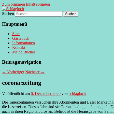
Zum primären Inhalt springen
Suchen
supersberger taggedanken
Schlagloch
Hauptmenü
Start
Gästebuch
Informationen
Kontakt
Meine Bücher
Beitragsnavigation
←
Vorheriger
Nächster
→
corona:zeitung
Veröffentlicht am
6. Dezember 2020
von
schlagloch
Die Tageszeitungen versuchen ihre Abonnenten und Leser Marketing g
die Leserreisen. Dieses Jahr sind sie Corona bedingt nicht möglich. D
auch in ihren Regionalbüros an. Beliebt ist die Herausgabe von Samme