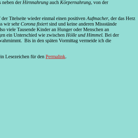
es neben der
Hirnnahrung
auch
Körpernahrung
, von der
 der Titelseite wieder einmal einen positiven
Aufmacher
, der das Herz
ss wir sehr
Corona fixiert
sind und keine anderen Missstände
undso viele Tausende Kinder an Hunger oder Menschen an
gen ein Unterschied wie zwischen
Hölle und Himmel.
Bei der
wahrnimmt. Bis in den späten Vormittag vermeide ich die
ein Lesezeichen für den
Permalink
.