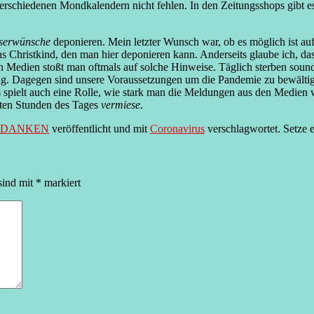
verschiedenen Mondkalendern nicht fehlen. In den Zeitungsshops gibt 
serwünsche
deponieren. Mein letzter Wunsch war, ob es möglich ist auf
 Christkind, den man hier deponieren kann. Anderseits glaube ich, da
len Medien stoßt man oftmals auf solche Hinweise. Täglich sterben so
ng. Dagegen sind unsere Voraussetzungen um die Pandemie zu bewälti
spielt auch eine Rolle, wie stark man die Meldungen aus den Medien 
rsten Stunden des Tages
vermiese
.
EDANKEN
veröffentlicht und mit
Coronavirus
verschlagwortet. Setze 
sind mit
*
markiert