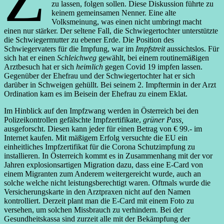
zu lassen, folgen sollen. Diese Diskussion führte zu
keinem gemeinsamen Nenner. Eine alte
Volksmeinung, was einen nicht umbringt macht
einen nur stärker. Der seltene Fall, die Schwiegertochter unterstützte
die Schwiegermutter zu ebener Erde. Die Position des
Schwiegervaters für die Impfung, war im
Impfstreit
aussichtslos. Für
sich hat er einen
Schleichweg
gewählt, bei einem routinemäßigen
Arztbesuch hat er sich
heimlich
gegen Covid 19 impfen lassen.
Gegenüber der Ehefrau und der Schwiegertochter hat er sich
darüber in Schweigen gehüllt. Bei seinem 2. Impftermin in der Arzt
Ordination kam es im Beisein der Ehefrau zu einem Eklat.
Im Hinblick auf den Impfzwang werden in Österreich bei den
Polizeikontrollen gefälschte Impfzertifikate,
grüner Pass,
ausgeforscht. Diesen kann jeder für einen Betrag von € 99.- im
Internet kaufen. Mit mäßigem Erfolg versuchte die EU ein
einheitliches Impfzertifikat für die Corona Schutzimpfung zu
installieren. In Österreich kommt es in Zusammenhang mit der vor
Jahren explosionsartigen Migration dazu, dass eine E-Card von
einem Migranten zum Anderem weitergereicht wurde, auch an
solche welche nicht leistungsberechtigt waren. Oftmals wurde die
Versicherungskarte in den Arztpraxen nicht auf den Namen
kontrolliert. Derzeit plant man die E-Card mit einem Foto zu
versehen, um solchen Missbrauch zu verhindern. Bei der
Gesundheitskassa sind zurzeit alle mit der Bekämpfung der