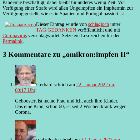
Pandemie beschäftigt, dabei bleibt für anderes wenig Zeit. Vor
Verfügung einer Strafe wird allen Ungeimpften ein Impftermin zur
Verfügung gestellt, wie es in Spanien und Portugal passiert ist.
Dieser Eintrag wurde von
schlagloch
unter
TAG.GEDANKEN
veröffentlicht und mit
Coronavirus
verschlagwortet. Setze ein Lesezeichen für den
Permalink
.
3 Kommentare zu „
omikron:impfen II
“
Gerhard
schrieb
am
22. Januar 2022 um
00:17 Uhr
:
Geboostert ist meine Frau und ich, auch ihre Kinder.
Das eine Kind, schon 60, ist seit 2 Wochen krank wegen
Corona.
schlagloch
schrieb
am
22. Januar 2022 um