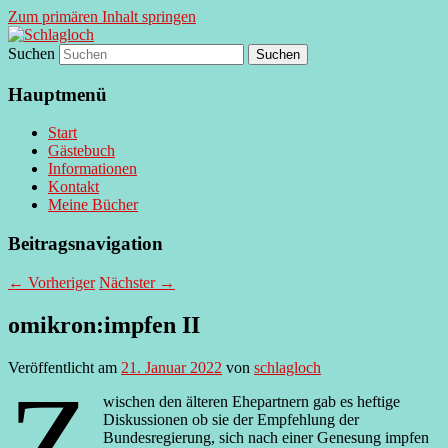
Zum primären Inhalt springen
Suchen
supersberger taggedanken
Schlagloch
Hauptmenü
Start
Gästebuch
Informationen
Kontakt
Meine Bücher
Beitragsnavigation
←
Vorheriger
Nächster
→
omikron:impfen II
Veröffentlicht am
21. Januar 2022
von
schlagloch
Z
wischen den älteren Ehepartnern gab es heftige
Diskussionen ob sie der Empfehlung der
Bundesregierung, sich nach einer Genesung impfen