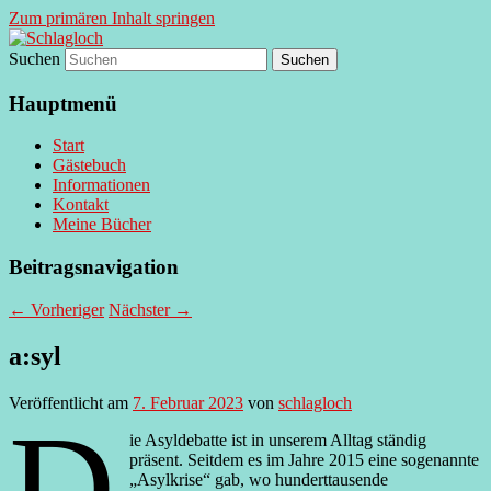
Zum primären Inhalt springen
Suchen
supersberger taggedanken
Schlagloch
Hauptmenü
Start
Gästebuch
Informationen
Kontakt
Meine Bücher
Beitragsnavigation
←
Vorheriger
Nächster
→
a:syl
Veröffentlicht am
7. Februar 2023
von
schlagloch
D
ie Asyldebatte ist in unserem Alltag ständig
präsent. Seitdem es im Jahre 2015 eine sogenannte
„Asylkrise“ gab, wo hunderttausende