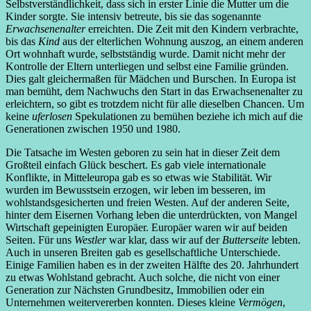
Selbstverständlichkeit, dass sich in erster Linie die Mutter um die
Kinder sorgte. Sie intensiv betreute, bis sie das sogenannte
Erwachsenenalter
erreichten. Die Zeit mit den Kindern verbrachte,
bis das
Kind
aus der elterlichen Wohnung auszog, an einem anderen
Ort wohnhaft wurde, selbstständig wurde. Damit nicht mehr der
Kontrolle der Eltern unterliegen und selbst eine Familie gründen.
Dies galt gleichermaßen für Mädchen und Burschen. In Europa ist
man bemüht, dem Nachwuchs den Start in das Erwachsenenalter zu
erleichtern, so gibt es trotzdem nicht für alle dieselben Chancen. Um
keine
uferlosen
Spekulationen zu bemühen beziehe ich mich auf die
Generationen zwischen 1950 und 1980.
Die Tatsache im Westen geboren zu sein hat in dieser Zeit dem
Großteil einfach Glück beschert. Es gab viele internationale
Konflikte, in Mitteleuropa gab es so etwas wie Stabilität. Wir
wurden im Bewusstsein erzogen, wir leben im besseren, im
wohlstandsgesicherten und freien Westen. Auf der anderen Seite,
hinter dem Eisernen Vorhang leben die unterdrückten, von Mangel
Wirtschaft gepeinigten Europäer. Europäer waren wir auf beiden
Seiten. Für uns
Westler
war klar, dass wir auf der
Butterseite
lebten.
Auch in unseren Breiten gab es gesellschaftliche Unterschiede.
Einige Familien haben es in der zweiten Hälfte des 20. Jahrhundert
zu etwas Wohlstand gebracht. Auch solche, die nicht von einer
Generation zur Nächsten Grundbesitz, Immobilien oder ein
Unternehmen weitervererben konnten. Dieses kleine
Vermögen
,