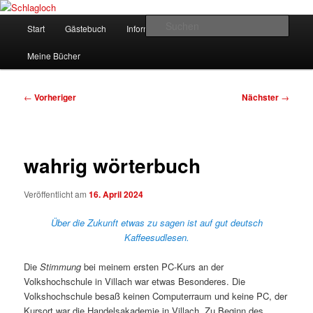
Zum
supersberger taggedanken
primären
Hauptmenü
Such
Start
Gästebuch
Informationen
Kontakt
Inhalt
springen
Schlagloch
Meine Bücher
Beitragsnavigation
←
Vorheriger
Nächster
→
wahrig wörterbuch
Veröffentlicht am
16. April 2024
Über die Zukunft etwas zu sagen ist auf gut deutsch
Kaffeesudlesen.
Die
Stimmung
bei meinem ersten PC-Kurs an der
Volkshochschule in Villach war etwas Besonderes. Die
Volkshochschule besaß keinen Computerraum und keine PC, der
Kursort war die Handelsakademie in Villach. Zu Beginn des