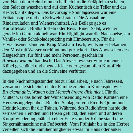
vor. Nach dem Heimkommen half ich ihr die Erdäpfel zu schälen,
den Salat zu waschen und auf dem Küchentisch die Teller und das
Besteck aufzulegen. Das bevorzugte Sonntagsessen war eine
Frittatensuppe und ein Schweinsbraten. Die Ausnahme
Rindsrouladen und Wienerschnitzel. Als Beilage gab es
Kartoffelsalat, Bratkartoffeln oder Reis. Einen Salat, welcher
gerade im Garten aktuell war. Ein Highlight war die Nachspeise, ein
Vanille- oder Schokoladepudding mit Himbeersirup. Für die
Erwachsenen stand ein Krug Most am Tisch, wir Kinder bekamen
den Most mit Wasser verdünnt und gezuckert. Das Abwaschen des
Essgeschirrs, für fünf und mehr Personen, geschah im
Abwaschwanndl
händisch. Das Abwaschwasser wurde in einen
Kübel geschüttet und abends Kleie oder gestampften Kartoffeln
dazugegeben und an die Schweine verfüttert.
In den Nachmittagsstunden bis zur Stallarbeit, je nach Jahreszeit,
versammelte sich ein Teil der Familie zu einem Kartenspiel wie
Bruckenmuhle,
Watten
oder
Mensch ärgere dich nicht
. Für die
Mutter war das hören der Wunschsendung von Radio Kärnten eine
Herzensangelegenheit. Bei den Schlagern von Freddy Quinn und
Heintje kamen ihr die Tränen. Während des Radiohören hat sie die
zerrissenen Hemden und Hosen geflickt, den einen und anderen
Knopf wieder angenäht. In einer Ecke von der Küche stand eine
Singernähmaschine mit Fußbetrieb. Vom Frühjahr bis in den Herbst
verteilten sich die Familienmitglieder etwas im Haus oder außer