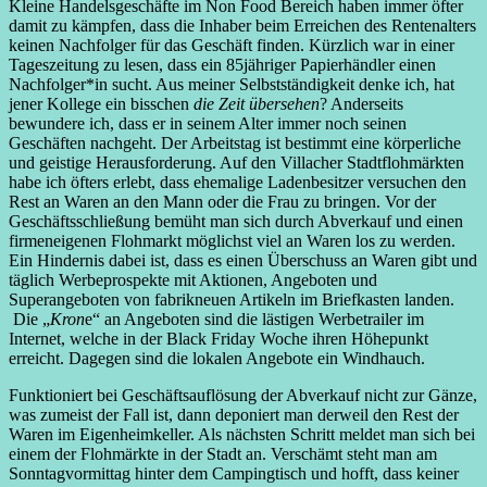
Kleine Handelsgeschäfte im Non Food Bereich haben immer öfter
damit zu kämpfen, dass die Inhaber beim Erreichen des Rentenalters
keinen Nachfolger für das Geschäft finden. Kürzlich war in einer
Tageszeitung zu lesen, dass ein 85jähriger Papierhändler einen
Nachfolger*in sucht. Aus meiner Selbstständigkeit denke ich, hat
jener Kollege ein bisschen
die Zeit übersehen
? Anderseits
bewundere ich, dass er in seinem Alter immer noch seinen
Geschäften nachgeht. Der Arbeitstag ist bestimmt eine körperliche
und geistige Herausforderung. Auf den Villacher Stadtflohmärkten
habe ich öfters erlebt, dass ehemalige Ladenbesitzer versuchen den
Rest an Waren an den Mann oder die Frau zu bringen. Vor der
Geschäftsschließung bemüht man sich durch Abverkauf und einen
firmeneigenen Flohmarkt möglichst viel an Waren los zu werden.
Ein Hindernis dabei ist, dass es einen Überschuss an Waren gibt und
täglich Werbeprospekte mit Aktionen, Angeboten und
Superangeboten von fabrikneuen Artikeln im Briefkasten landen.
Die „
Kron
e“ an Angeboten sind die lästigen Werbetrailer im
Internet, welche in der Black Friday Woche ihren Höhepunkt
erreicht. Dagegen sind die lokalen Angebote ein Windhauch.
Funktioniert bei Geschäftsauflösung der Abverkauf nicht zur Gänze,
was zumeist der Fall ist, dann deponiert man derweil den Rest der
Waren im Eigenheimkeller. Als nächsten Schritt meldet man sich bei
einem der Flohmärkte in der Stadt an. Verschämt steht man am
Sonntagvormittag hinter dem Campingtisch und hofft, dass keiner