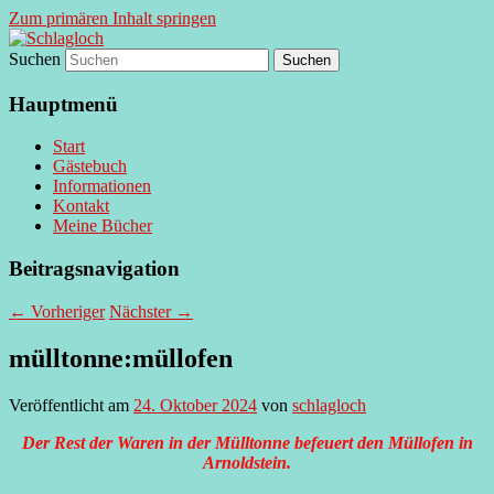
Zum primären Inhalt springen
Suchen
supersberger taggedanken
Schlagloch
Hauptmenü
Start
Gästebuch
Informationen
Kontakt
Meine Bücher
Beitragsnavigation
←
Vorheriger
Nächster
→
mülltonne:müllofen
Veröffentlicht am
24. Oktober 2024
von
schlagloch
Der Rest der Waren in der Mülltonne befeuert den Müllofen in
Arnoldstein.