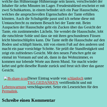
welche das Hühnerauge Hühnerauge sein lassen, verschwindet der
Inhaber für zehn Minuten im Lager. Freudestrahlend erscheint er mit
zwei Schuhkartons, in einem befindet sich ein Paar Hausschuhe,
welches die anspruchsvollen Eigenschaften der Tante erfüllen
könnten. Auch die Schuhgröße passt und ich nehme diese mit
Umtauschrecht zu meinem Besuch bei der Tante mit. Beim
Auspacken der Hausschuhe geht ein Zucken über das Gesicht der
Tante, ein zustimmendes Lächeln. Sie wendet die Hausschuhe, lobt
die rutschfeste Sohle und dass sie mit ihren geschundenen Füssen
leicht hineinschlüpfen kann. Die Tante stellt die Hausschuhe auf den
Boden und schlüpft hinein, tritt von einem Fuß auf den anderen und
macht ein paar vorsichtige Schritte. Sie prüft die Standfestigkeit und
zeigt ein zufriedenes Gesicht. Mit den neuen
Patschen
geht sie
einmal im Vorraum auf und ab, dann in das Wohnzimmer, es
kommen nur lobende Worte aus ihrem Mund. Sie macht wieder
kehrt und geht dieselbe Runde zurück und freut sich über das ganze
Gesicht.
Dieser Eintrag wurde von
schlagloch
unter
TAG.GEDANKEN
veröffentlicht und mit
Lebenswarnung
verschlagwortet. Setze ein Lesezeichen für den
Permalink
.
Schreibe einen Kommentar