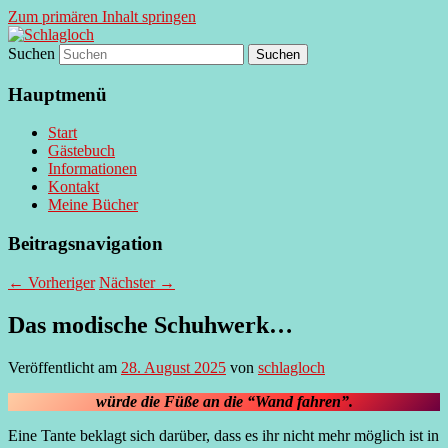
Zum primären Inhalt springen
Suchen
supersberger taggedanken
Schlagloch
Hauptmenü
Start
Gästebuch
Informationen
Kontakt
Meine Bücher
Beitragsnavigation
←
Vorheriger
Nächster
→
Das modische Schuhwerk…
Veröffentlicht am
28. August 2025
von
schlagloch
würde die Füße an die “Wand fahren”.
Eine Tante beklagt sich darüber, dass es ihr nicht mehr möglich ist in