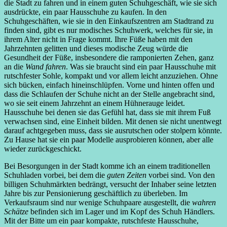
die Stadt zu fahren und in einem guten Schuhgeschäft, wie sie sich
ausdrückte, ein paar Hausschuhe zu kaufen. In den
Schuhgeschäften, wie sie in den Einkaufszentren am Stadtrand zu
finden sind, gibt es nur modisches Schuhwerk, welches für sie, in
ihrem Alter nicht in Frage kommt. Ihre Füße haben mit den
Jahrzehnten gelitten und dieses modische Zeug würde die
Gesundheit der Füße, insbesondere die ramponierten Zehen, ganz
an die
Wand fahren
. Was sie braucht sind ein paar Hausschuhe mit
rutschfester Sohle, kompakt und vor allem leicht anzuziehen. Ohne
sich bücken, einfach hineinschlüpfen. Vorne und hinten offen und
dass die Schlaufen der Schuhe nicht an der Stelle angebracht sind,
wo sie seit einem Jahrzehnt an einem Hühnerauge leidet.
Hausschuhe bei denen sie das Gefühl hat, dass sie mit ihrem Fuß
verwachsen sind, eine Einheit bilden. Mit denen sie nicht unentwegt
darauf achtgegeben muss, dass sie ausrutschen oder stolpern könnte.
Zu Hause hat sie ein paar Modelle ausprobieren können, aber alle
wieder zurückgeschickt.
Bei Besorgungen in der Stadt komme ich an einem traditionellen
Schuhladen vorbei, bei dem die
guten Zeiten
vorbei sind. Von den
billigen Schuhmärkten bedrängt, versucht der Inhaber seine letzten
Jahre bis zur Pensionierung geschäftlich zu überleben. Im
Verkaufsraum sind nur wenige Schuhpaare ausgestellt, die
wahren
Schätze
befinden sich im Lager und im Kopf des Schuh Händlers.
Mit der Bitte um ein paar kompakte, rutschfeste Hausschuhe,