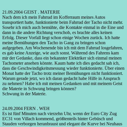
21.09.2004 GEIST . MATERIE
Nach dem ich mein Fahrrad im Kofferraum meines Autos
transportiert hatte, funktionierte beim Fahrrad der Tacho nicht mehr.
Sosehr ich mich auch bemühte, die Kontakte einmal in die Eine und
dann in die andere Richtung verschob, es brachte alles keinen
Erfolg. Dieser Vorfall liegt schon einige Wochen zurück. Ich hatte
meine Bemühungen den Tacho in Gang zu bringen schon
aufgegeben. Am Wochenende bin ich mit dem Fahrrad losgefahren,
es gab keine Anzeige, wie auch sonst. Während des Fahrens kam
mir der Gedanke, dass ein bekannter Elektriker sich einmal meinen
Tachometer ansehen könnte. Kaum hatte ich dies gedacht sah ich,
dass die Geschwindigkeitsmessung wieder funktionierte. Über einen
Monat hatte der Tacho trotz meiner Bemühungen nicht funktioniert.
Warum gerade jetzt, wo ich daran gedacht habe Hilfe in Anspruch
zu nehmen? Habe ich mit meinen Gedanken und mit meinem Geist
die Materie in Schwung bringen können?
Schwung in der Materie.
24.09.2004 FERN . WEH
Es ist fünf Minuten nach vierzehn Uhr, wenn der Euro City Zug
EC31 von Villach kommend, größtenteils hinter Gebüsch und
Stauden verborgen heranbraust und elegant die Kurve bei Neuhaus