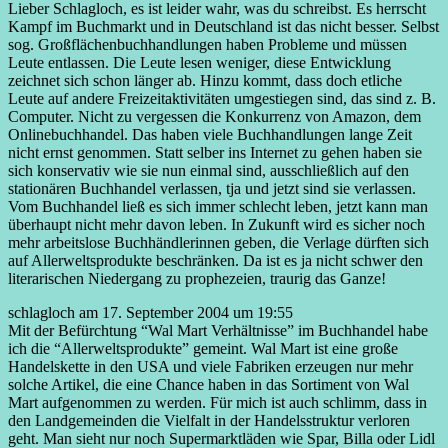
Lieber Schlagloch, es ist leider wahr, was du schreibst. Es herrscht
Kampf im Buchmarkt und in Deutschland ist das nicht besser. Selbst
sog. Großflächenbuchhandlungen haben Probleme und müssen
Leute entlassen. Die Leute lesen weniger, diese Entwicklung
zeichnet sich schon länger ab. Hinzu kommt, dass doch etliche
Leute auf andere Freizeitaktivitäten umgestiegen sind, das sind z. B.
Computer. Nicht zu vergessen die Konkurrenz von Amazon, dem
Onlinebuchhandel. Das haben viele Buchhandlungen lange Zeit
nicht ernst genommen. Statt selber ins Internet zu gehen haben sie
sich konservativ wie sie nun einmal sind, ausschließlich auf den
stationären Buchhandel verlassen, tja und jetzt sind sie verlassen.
Vom Buchhandel ließ es sich immer schlecht leben, jetzt kann man
überhaupt nicht mehr davon leben. In Zukunft wird es sicher noch
mehr arbeitslose Buchhändlerinnen geben, die Verlage dürften sich
auf Allerweltsprodukte beschränken. Da ist es ja nicht schwer den
literarischen Niedergang zu prophezeien, traurig das Ganze!
schlagloch am 17. September 2004 um 19:55
Mit der Befürchtung “Wal Mart Verhältnisse” im Buchhandel habe
ich die “Allerweltsprodukte” gemeint. Wal Mart ist eine große
Handelskette in den USA und viele Fabriken erzeugen nur mehr
solche Artikel, die eine Chance haben in das Sortiment von Wal
Mart aufgenommen zu werden. Für mich ist auch schlimm, dass in
den Landgemeinden die Vielfalt in der Handelsstruktur verloren
geht. Man sieht nur noch Supermarktläden wie Spar, Billa oder Lidl