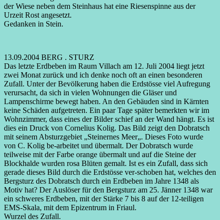
der Wiese neben dem Steinhaus hat eine Riesenspinne aus der
Urzeit Rost angesetzt.
Gedanken in Stein.
13.09.2004 BERG . STURZ
Das letzte Erdbeben im Raum Villach am 12. Juli 2004 liegt jetzt
zwei Monat zurück und ich denke noch oft an einen besonderen
Zufall. Unter der Bevölkerung haben die Erdstösse viel Aufregung
verursacht, da sich in vielen Wohnungen die Gläser und
Lampenschirme bewegt haben. An den Gebäuden sind in Kärnten
keine Schäden aufgetreten. Ein paar Tage später bemerkten wir im
Wohnzimmer, dass eines der Bilder schief an der Wand hängt. Es ist
dies ein Druck von Cornelius Kolig. Das Bild zeigt den Dobratsch
mit seinem Absturzgebiet „Steinernes Meer„. Dieses Foto wurde
von C. Kolig be-arbeitet und übermalt. Der Dobratsch wurde
teilweise mit der Farbe orange übermalt und auf die Steine der
Blockhalde wurden rosa Blüten gemalt. Ist es ein Zufall, dass sich
gerade dieses Bild durch die Erdstösse ver-schoben hat, welches den
Bergsturz des Dobratsch durch ein Erdbeben im Jahre 1348 als
Motiv hat? Der Auslöser für den Bergsturz am 25. Jänner 1348 war
ein schweres Erdbeben, mit der Stärke 7 bis 8 auf der 12-teiligen
EMS-Skala, mit dem Epizentrum in Friaul.
Wurzel des Zufall.