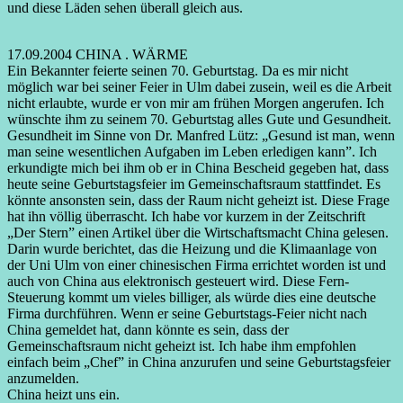
und diese Läden sehen überall gleich aus.
17.09.2004 CHINA . WÄRME
Ein Bekannter feierte seinen 70. Geburtstag. Da es mir nicht
möglich war bei seiner Feier in Ulm dabei zusein, weil es die Arbeit
nicht erlaubte, wurde er von mir am frühen Morgen angerufen. Ich
wünschte ihm zu seinem 70. Geburtstag alles Gute und Gesundheit.
Gesundheit im Sinne von Dr. Manfred Lütz: „Gesund ist man, wenn
man seine wesentlichen Aufgaben im Leben erledigen kann”. Ich
erkundigte mich bei ihm ob er in China Bescheid gegeben hat, dass
heute seine Geburtstagsfeier im Gemeinschaftsraum stattfindet. Es
könnte ansonsten sein, dass der Raum nicht geheizt ist. Diese Frage
hat ihn völlig überrascht. Ich habe vor kurzem in der Zeitschrift
„Der Stern” einen Artikel über die Wirtschaftsmacht China gelesen.
Darin wurde berichtet, das die Heizung und die Klimaanlage von
der Uni Ulm von einer chinesischen Firma errichtet worden ist und
auch von China aus elektronisch gesteuert wird. Diese Fern-
Steuerung kommt um vieles billiger, als würde dies eine deutsche
Firma durchführen. Wenn er seine Geburtstags-Feier nicht nach
China gemeldet hat, dann könnte es sein, dass der
Gemeinschaftsraum nicht geheizt ist. Ich habe ihm empfohlen
einfach beim „Chef” in China anzurufen und seine Geburtstagsfeier
anzumelden.
China heizt uns ein.