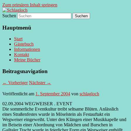
Zum primären Inhalt springen
Suchen
supersberger taggedanken
Schlagloch
Hauptmenü
Start
Gästebuch
Informationen
Kontakt
Meine Bücher
Beitragsnavigation
←
Vorheriger
Nächster
→
Veröffentlicht am
1. September 2004
von
schlagloch
02.09.2004 WEGWEISER . EVENT
Die sommerliche Eventkultur treibt seltsame Blüten. Anlässlich
eines Straßenfestes wurde in Möselstein als Festauftakt ein
Wegweiser eingeweiht. Unter den Klängen einer Musikkapelle und
im Beisein einer Abordnung von Mädchen und Burschen in
Gailtaler Tracht wurde in feierlicher Form ein Wegweiser enthüllt