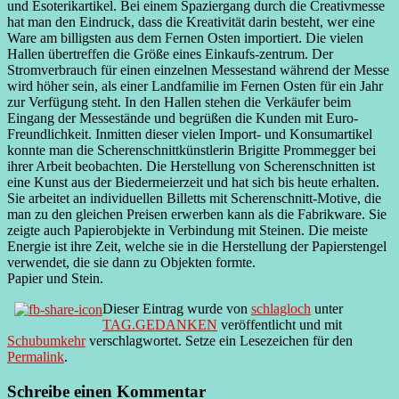
und Esoterikartikel. Bei einem Spaziergang durch die Creativmesse
hat man den Eindruck, dass die Kreativität darin besteht, wer eine
Ware am billigsten aus dem Fernen Osten importiert. Die vielen
Hallen übertreffen die Größe eines Einkaufs-zentrum. Der
Stromverbrauch für einen einzelnen Messestand während der Messe
wird höher sein, als einer Landfamilie im Fernen Osten für ein Jahr
zur Verfügung steht. In den Hallen stehen die Verkäufer beim
Eingang der Messestände und begrüßen die Kunden mit Euro-
Freundlichkeit. Inmitten dieser vielen Import- und Konsumartikel
konnte man die Scherenschnittkünstlerin Brigitte Prommegger bei
ihrer Arbeit beobachten. Die Herstellung von Scherenschnitten ist
eine Kunst aus der Biedermeierzeit und hat sich bis heute erhalten.
Sie arbeitet an individuellen Billetts mit Scherenschnitt-Motive, die
man zu den gleichen Preisen erwerben kann als die Fabrikware. Sie
zeigte auch Papierobjekte in Verbindung mit Steinen. Die meiste
Energie ist ihre Zeit, welche sie in die Herstellung der Papierstengel
verwendet, die sie dann zu Objekten formte.
Papier und Stein.
Dieser Eintrag wurde von
schlagloch
unter
TAG.GEDANKEN
veröffentlicht und mit
Schubumkehr
verschlagwortet. Setze ein Lesezeichen für den
Permalink
.
Schreibe einen Kommentar