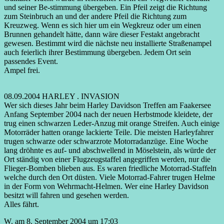
und seiner Be-stimmung übergeben. Ein Pfeil zeigt die Richtung
zum Steinbruch an und der andere Pfeil die Richtung zum
Kreuzweg. Wenn es sich hier um ein Wegkreuz oder um einen
Brunnen gehandelt hätte, dann wäre dieser Festakt angebracht
gewesen. Bestimmt wird die nächste neu installierte Straßenampel
auch feierlich ihrer Bestimmung übergeben. Jedem Ort sein
passendes Event.
Ampel frei.
08.09.2004 HARLEY . INVASION
Wer sich dieses Jahr beim Harley Davidson Treffen am Faakersee
Anfang September 2004 nach der neuen Herbstmode kleidete, der
trug einen schwarzen Leder-Anzug mit orange Streifen. Auch einige
Motorräder hatten orange lackierte Teile. Die meisten Harleyfahrer
trugen schwarze oder schwarzrote Motorradanzüge. Eine Woche
lang dröhnte es auf- und abschwellend in Möselstein, als würde der
Ort ständig von einer Flugzeugstaffel angegriffen werden, nur die
Flieger-Bomben blieben aus. Es waren friedliche Motorrad-Staffeln
welche durch den Ort düsten. Viele Motorrad-Fahrer trugen Helme
in der Form von Wehrmacht-Helmen. Wer eine Harley Davidson
besitzt will fahren und gesehen werden.
Alles fährt.
W. am 8. September 2004 um 17:03