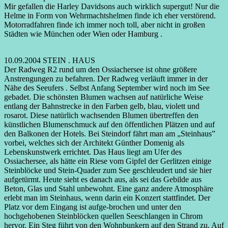
Mir gefallen die Harley Davidsons auch wirklich supergut! Nur die
Helme in Form von Wehrmachtshelmen finde ich eher verstörend.
Motorradfahren finde ich immer noch toll, aber nicht in großen
Städten wie München oder Wien oder Hamburg .
10.09.2004 STEIN . HAUS
Der Radweg R2 rund um den Ossiachersee ist ohne größere
Anstrengungen zu befahren. Der Radweg verläuft immer in der
Nähe des Seeufers . Selbst Anfang September wird noch im See
gebadet. Die schönsten Blumen wachsen auf natürliche Weise
entlang der Bahnstrecke in den Farben gelb, blau, violett und
rosarot. Diese natürlich wachsenden Blumen übertreffen den
künstlichen Blumenschmuck auf den öffentlichen Plätzen und auf
den Balkonen der Hotels. Bei Steindorf fährt man am „Steinhaus”
vorbei, welches sich der Architekt Günther Domenig als
Lebenskunstwerk errichtet. Das Haus liegt am Ufer des
Ossiachersee, als hätte ein Riese vom Gipfel der Gerlitzen einige
Steinblöcke und Stein-Quader zum See geschleudert und sie hier
aufgetürmt. Heute sieht es danach aus, als sei das Gebilde aus
Beton, Glas und Stahl unbewohnt. Eine ganz andere Atmosphäre
erlebt man im Steinhaus, wenn darin ein Konzert stattfindet. Der
Platz vor dem Eingang ist aufge-brochen und unter den
hochgehobenen Steinblöcken quellen Seeschlangen in Chrom
hervor. Ein Steg führt von den Wohnbunkern auf den Strand zu. Auf