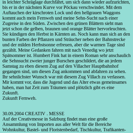
in leichter Schräglage durchfährt, um sich dann wieder aufzurichten,
bis er in der nächsten Kurve vor Pöckau verschwindet. Mit dem
Auftauchen der kirschroten Lock und den hellgrauen Waggons
kommt auch mein Fernweh und meine Sehn-Sucht nach einer
Zugreise in den Süden. Zwischen den grünen Blättern sieht man
jetzt schon die gelben, braunen und orange Blätter hervorleuchten.
Sie kündigen den Herbst in Kärnten an. Noch kann man sich an den
bunten Farben der Pflanzen und Sträucher neben der Bahnstrecke
und der milden Herbstsonne erfreuen, aber die warmen Tage sind
gezählt. Meine Gedanken fahren mit nach Venedig wo jetzt
Spätsommer ist. Humbert Fink hat in einem Roman sehr anschaulich
die Sehnsucht zweier junger Burschen geschildert, die an jedem
Samstag zu eben diesem Zug auf den Villacher Hauptbahnhof
gegangen sind, um diesen Zug ankommen und abfahren zu sehen.
Ihr sehnlichster Wunsch war mit diesem Zug Villach zu verlassen.
Mir kommt vor, dass die Jugend und das Alter etwas gemeinsames
haben, man hat Zeit zum Träumen und plötzlich gibt es eine
Zukunft.
Zukunft Fernweh.
30.09.2004 CREATIV . MESSE
Auf der Creativmesse in Salzburg findet man eine große
Ansammlung von Importen aus aller Welt für die Bereiche
Wohnkultur, Bastel- und Floristenbedarf, Tischkultur, Trafikanten-