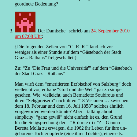
geordnete Bedeutung?
"Der Damische"
schrieb
am
24. September 2010
um 07:08 Uhr
:
{Die folgenden Zeilen von “C. R. R.” fand ich vor
weniger als einer Stunde auf dem “Gästebuch der Stadt
Graz – Rathaus” freigeschaltet:}
Zu: “Zu ‘Die Frau und die Universität'” auf dem “Gästebuch
der Stadt Graz – Rathaus”
Man wirft dem “emeritierten Erzbischof von Salzburg” doch
vielleicht vor, er habe “Gott und die Welt” gar zu simpel
gesehen. Wie, vielleicht, auch Bernadette Soubirous und
ihren “Seligpreisern” nach ihren “18 Visionen … zwischen
dem 18. Februar und dem 16. Juli 1858” solches ähnlich
vorgeworfen werden könnte? Aber – talking about
simplicity: “ganz gewiß” nicht einfach ist es, den Grund
für die Seligsprechung der – “R ö m e r i n”? – Gianna
Beretta Molla zu erwägen, die 1962 ihr Leben für ihre un-
geborene Tochter opferte (eine ihrer Töchter), einerseits.