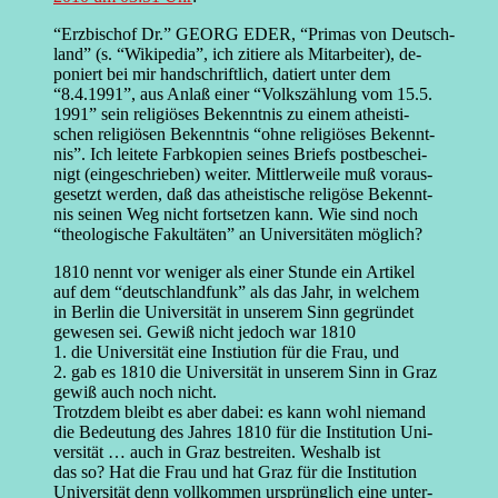
“Erzbischof Dr.” GEORG EDER, “Primas von Deutsch-
land” (s. “Wikipedia”, ich zitiere als Mitarbeiter), de-
poniert bei mir handschriftlich, datiert unter dem
“8.4.1991”, aus Anlaß einer “Volkszählung vom 15.5.
1991” sein religiöses Bekenntnis zu einem atheisti-
schen religiösen Bekenntnis “ohne religiöses Bekennt-
nis”. Ich leitete Farbkopien seines Briefs postbeschei-
nigt (eingeschrieben) weiter. Mittlerweile muß voraus-
gesetzt werden, daß das atheistische religöse Bekennt-
nis seinen Weg nicht fortsetzen kann. Wie sind noch
“theologische Fakultäten” an Universitäten möglich?
1810 nennt vor weniger als einer Stunde ein Artikel
auf dem “deutschlandfunk” als das Jahr, in welchem
in Berlin die Universität in unserem Sinn gegründet
gewesen sei. Gewiß nicht jedoch war 1810
1. die Universität eine Instiution für die Frau, und
2. gab es 1810 die Universität in unserem Sinn in Graz
gewiß auch noch nicht.
Trotzdem bleibt es aber dabei: es kann wohl niemand
die Bedeutung des Jahres 1810 für die Institution Uni-
versität … auch in Graz bestreiten. Weshalb ist
das so? Hat die Frau und hat Graz für die Institution
Universität denn vollkommen ursprünglich eine unter-