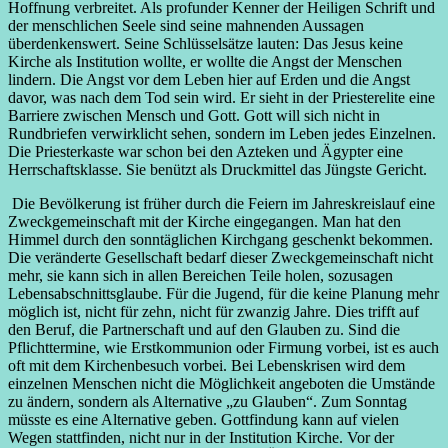
Hoffnung verbreitet. Als profunder Kenner der Heiligen Schrift und
der menschlichen Seele sind seine mahnenden Aussagen
überdenkenswert. Seine Schlüsselsätze lauten: Das Jesus keine
Kirche als Institution wollte, er wollte die Angst der Menschen
lindern. Die Angst vor dem Leben hier auf Erden und die Angst
davor, was nach dem Tod sein wird. Er sieht in der Priesterelite eine
Barriere zwischen Mensch und Gott. Gott will sich nicht in
Rundbriefen verwirklicht sehen, sondern im Leben jedes Einzelnen.
Die Priesterkaste war schon bei den Azteken und Ägypter eine
Herrschaftsklasse. Sie benützt als Druckmittel das Jüngste Gericht.
Die Bevölkerung ist früher durch die Feiern im Jahreskreislauf eine
Zweckgemeinschaft mit der Kirche eingegangen. Man hat den
Himmel durch den sonntäglichen Kirchgang geschenkt bekommen.
Die veränderte Gesellschaft bedarf dieser Zweckgemeinschaft nicht
mehr, sie kann sich in allen Bereichen Teile holen, sozusagen
Lebensabschnittsglaube. Für die Jugend, für die keine Planung mehr
möglich ist, nicht für zehn, nicht für zwanzig Jahre. Dies trifft auf
den Beruf, die Partnerschaft und auf den Glauben zu. Sind die
Pflichttermine, wie Erstkommunion oder Firmung vorbei, ist es auch
oft mit dem Kirchenbesuch vorbei. Bei Lebenskrisen wird dem
einzelnen Menschen nicht die Möglichkeit angeboten die Umstände
zu ändern, sondern als Alternative „zu Glauben“. Zum Sonntag
müsste es eine Alternative geben. Gottfindung kann auf vielen
Wegen stattfinden, nicht nur in der Institution Kirche. Vor der