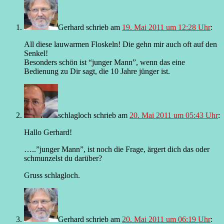
Gerhard
schrieb
am
19. Mai 2011 um 12:28 Uhr
:
All diese lauwarmen Floskeln! Die gehn mir auch oft auf den
Senkel!
Besonders schön ist “junger Mann”, wenn das eine
Bedienung zu Dir sagt, die 10 Jahre jünger ist.
schlagloch
schrieb
am
20. Mai 2011 um 05:43 Uhr
:
Hallo Gerhard!
…..”junger Mann”, ist noch die Frage, ärgert dich das oder
schmunzelst du darüber?
Gruss schlagloch.
Gerhard
schrieb
am
20. Mai 2011 um 06:19 Uhr
: