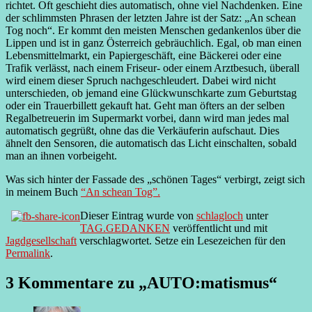
richtet. Oft geschieht dies automatisch, ohne viel Nachdenken. Eine
der schlimmsten Phrasen der letzten Jahre ist der Satz: „An schean
Tog noch“. Er kommt den meisten Menschen gedankenlos über die
Lippen und ist in ganz Österreich gebräuchlich. Egal, ob man einen
Lebensmittelmarkt, ein Papiergeschäft, eine Bäckerei oder eine
Trafik verlässt, nach einem Friseur- oder einem Arztbesuch, überall
wird einem dieser Spruch nachgeschleudert. Dabei wird nicht
unterschieden, ob jemand eine Glückwunschkarte zum Geburtstag
oder ein Trauerbillett gekauft hat. Geht man öfters an der selben
Regalbetreuerin im Supermarkt vorbei, dann wird man jedes mal
automatisch gegrüßt, ohne das die Verkäuferin aufschaut. Dies
ähnelt den Sensoren, die automatisch das Licht einschalten, sobald
man an ihnen vorbeigeht.
Was sich hinter der Fassade des „schönen Tages“ verbirgt, zeigt sich
in meinem Buch
“An schean Tog”.
Dieser Eintrag wurde von
schlagloch
unter
TAG.GEDANKEN
veröffentlicht und mit
Jagdgesellschaft
verschlagwortet. Setze ein Lesezeichen für den
Permalink
.
3 Kommentare zu „
AUTO:matismus
“