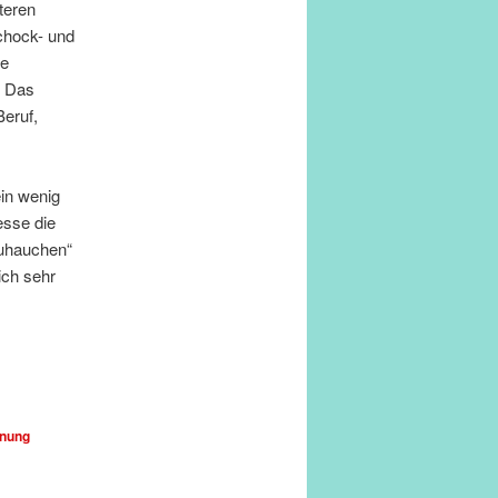
teren
chock- und
ie
. Das
Beruf,
ein wenig
esse die
zuhauchen“
ich sehr
nung