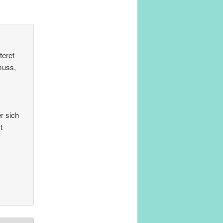
teret
muss,
r sich
t