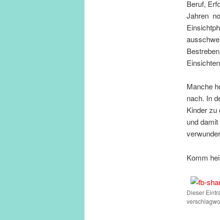
Beruf, Erf
Jahren no
Einsichtph
ausschwei
Bestreben 
Einsichten
Manche hof
nach. In 
Kinder zu
und damit 
verwunder
Komm heil
Dieser Eint
verschlagwor