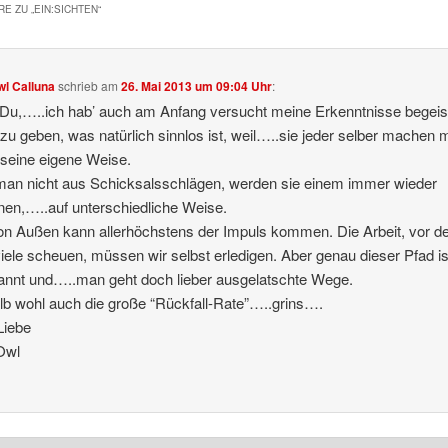
E ZU „
EIN:SICHTEN
“
wl Calluna
schrieb
am
26. Mai 2013 um 09:04 Uhr
:
Du,…..ich hab’ auch am Anfang versucht meine Erkenntnisse begeis
 zu geben, was natürlich sinnlos ist, weil…..sie jeder selber machen 
seine eigene Weise.
man nicht aus Schicksalsschlägen, werden sie einem immer wieder
en,…..auf unterschiedliche Weise.
n Außen kann allerhöchstens der Impuls kommen. Die Arbeit, vor de
iele scheuen, müssen wir selbst erledigen. Aber genau dieser Pfad is
nnt und…..man geht doch lieber ausgelatschte Wege.
b wohl auch die große “Rückfall-Rate”…..grins….
 Liebe
Owl