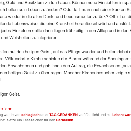
olg, Geld und Besitztum zu tun haben. Können neue Einsichten in spä
ch helfen sein Leben zu ändern? Oder fällt man nach einer kurzen S
ase wieder in die alten Denk- und Lebensmuster zurück? Oft ist es d
fende Lebensweise, die eine Krankheit heraufbeschwört und auslöst
jedes Einzelnen sollte darin liegen frühzeitig in den Alltag und in den 
 und Weisheiten zu integrieren.
fen auf den heiligen Geist, auf das Pfingstwunder und helfen dabei 
der Völkendorfer Kirche schickte der Pfarrer während der Sonntagsm
 den Erwachsenen und gab ihnen den Auftrag, die Erwachsenen „an
den heiligen Geist zu übertragen. Mancher Kirchenbesucher zeigte s
t.
iger Geist.
rag wurde von
schlagloch
unter
TAG.GEDANKEN
veröffentlicht und mit
Lebenswar
tet. Setze ein Lesezeichen für den
Permalink
.