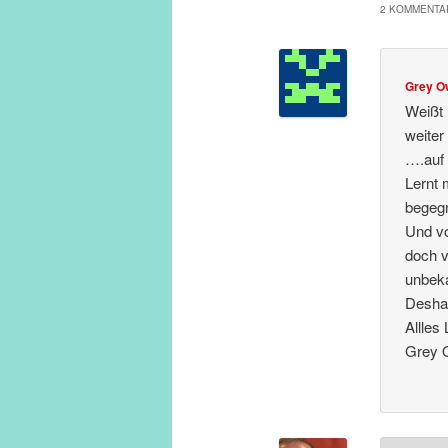
2 KOMMENTAR
Grey O
Weißt 
weiter
….auf 
Lernt 
begegn
Und vo
doch v
unbeka
Deshal
Allles
Grey 