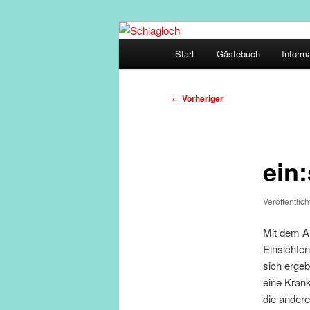
Zum
supersberger taggedanken
primären
Hauptmenü
Start
Gästebuch
Inform
Inhalt
Schlagloch
springen
Beitragsnavigation
←
Vorheriger
ein
Veröffentlic
Mit dem Al
Einsichte
sich ergeb
eine Krank
die andere