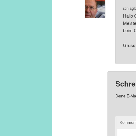
schlagl
Hallo
Meiste
beim 
Gruss 
Schre
Deine E-Mai
Komment