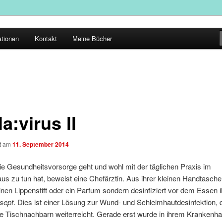
ationen
Kontakt
Meine Bücher
a:virus ll
ht am
11. September 2014
ie Gesundheitsvorsorge geht und wohl mit der täglichen Praxis im
s zu tun hat, beweist eine Chefärztin. Aus ihrer kleinen Handtasch
einen Lippenstift oder ein Parfum sondern desinfiziert vor dem Essen
sept
. Dies ist einer Lösung zur Wund- und Schleimhautdesinfektion, d
e Tischnachbarn weiterreicht. Gerade erst wurde in ihrem Krankenha