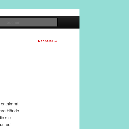
Suchen
Nächster
→
e entnimmt
 ihre Hände
ie sie
us bei