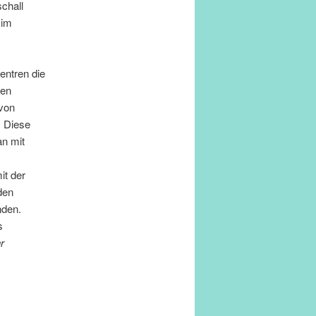
chall
 im
entren die
gen
von
. Diese
an mit
it der
den
nden.
s
r