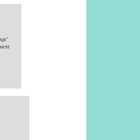
egs”
eicht