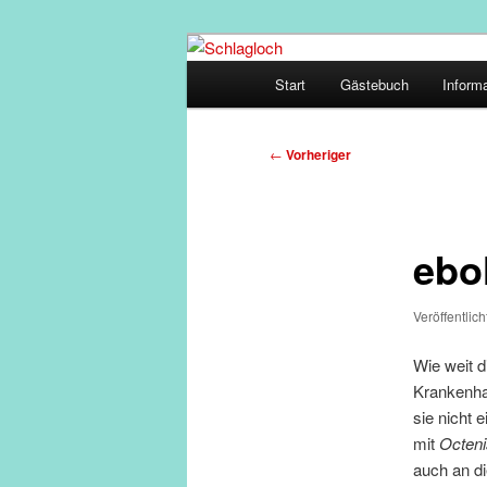
Zum
supersberger taggedanken
primären
Hauptmenü
Start
Gästebuch
Inform
Inhalt
Schlagloch
springen
Beitragsnavigation
←
Vorheriger
ebol
Veröffentlic
Wie weit d
Krankenhau
sie nicht 
mit
Octeni
auch an di