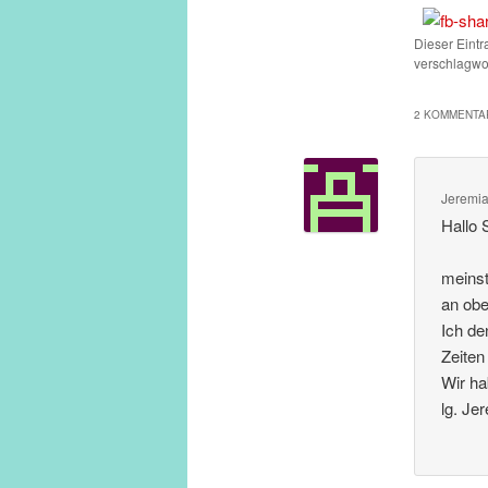
Dieser Eint
verschlagwor
2 KOMMENTAR
Jeremi
Hallo 
meinst
an obe
Ich de
Zeiten
Wir ha
lg. Je