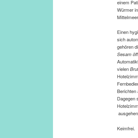
einem Pati
Würmer in 
Mittelmee
Einen hygi
sich auto
gehören d
Sesam öff
Automatikt
vielen
Brut
Hotelzimm
Fernbedie
Berichten 
Dagegen s
Hotelzimm
ausgehen 
Keimfrei.