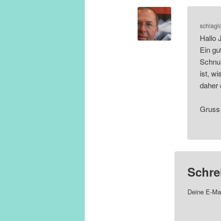
schlagl
Hallo 
Ein gu
Schnup
ist, w
daher 
Gruss 
Schre
Deine E-Mai