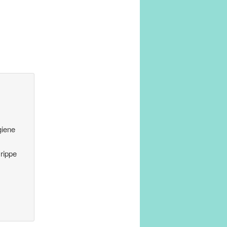
giene
rippe