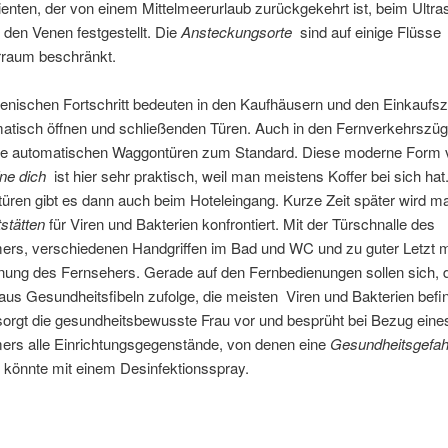
enten, der von einem Mittelmeerurlaub zurückgekehrt ist, beim Ultras
den Venen festgestellt. Die
Ansteckungsorte
sind auf einige Flüsse
rraum beschränkt.
enischen Fortschritt bedeuten in den Kaufhäusern und den Einkaufsz
matisch öffnen und schließenden Türen. Auch in den Fernverkehrszü
ie automatischen Waggontüren zum Standard. Diese moderne Form 
ne dich
ist hier sehr praktisch, weil man meistens Koffer bei sich hat
üren gibt es dann auch beim Hoteleingang. Kurze Zeit später wird m
stätten
für Viren und Bakterien konfrontiert. Mit der Türschnalle des
ers, verschiedenen Handgriffen im Bad und WC und zu guter Letzt m
nung des Fernsehers. Gerade auf den Fernbedienungen sollen sich, 
aus Gesundheitsfibeln zufolge, die meisten Viren und Bakterien befi
orgt die gesundheitsbewusste Frau vor und besprüht bei Bezug eine
ers alle Einrichtungsgegenstände, von denen eine
Gesundheitsgefah
könnte mit einem Desinfektionsspray.