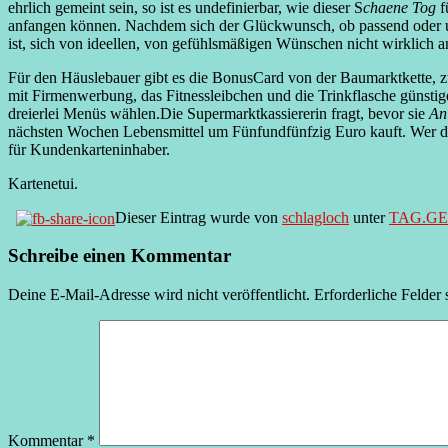
ehrlich gemeint sein, so ist es undefinierbar, wie dieser S
chaene Tog
f
anfangen können. Nachdem sich der Glückwunsch, ob passend oder
ist, sich von ideellen, von gefühlsmäßigen Wünschen nicht wirklich a
Für den Häuslebauer gibt es die BonusCard von der Baumarktkette,
mit Firmenwerbung, das Fitnessleibchen und die Trinkflasche günst
dreierlei Menüs wählen.Die Supermarktkassiererin fragt, bevor sie
An
nächsten Wochen Lebensmittel um Fünfundfünfzig Euro kauft. Wer di
für Kundenkarteninhaber.
Kartenetui.
Dieser Eintrag wurde von
schlagloch
unter
TAG.G
Schreibe einen Kommentar
Deine E-Mail-Adresse wird nicht veröffentlicht.
Erforderliche Felder 
Kommentar
*