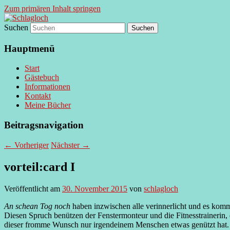
Zum primären Inhalt springen
Suchen
supersberger taggedanken
Schlagloch
Hauptmenü
Start
Gästebuch
Informationen
Kontakt
Meine Bücher
Beitragsnavigation
←
Vorheriger
Nächster
→
vorteil:card I
Veröffentlicht am
30. November 2015
von
schlagloch
An schean Tog noch
haben inzwischen alle verinnerlicht und es kom
Diesen Spruch benützen der Fenstermonteur und die Fitnesstrainerin, 
dieser fromme Wunsch nur irgendeinem Menschen etwas genützt hat. Zu