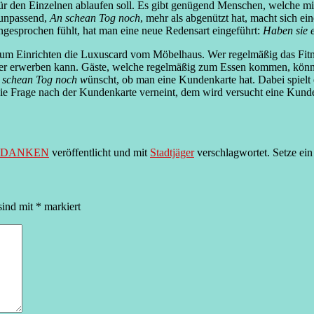
ür den Einzelnen ablaufen soll. Es gibt genügend Menschen, welche 
 unpassend,
An schean Tog noch
, mehr als abgenützt hat, macht sich ei
ngesprochen fühlt, hat man eine neue Redensart eingeführt:
Haben sie e
 zum Einrichten die Luxuscard vom Möbelhaus. Wer regelmäßig das Fi
iger erwerben kann. Gäste, welche regelmäßig zum Essen kommen, könn
 schean Tog noch w
ünscht, ob man eine Kundenkarte hat. Dabei spielt
e Frage nach der Kundenkarte verneint, dem wird versucht eine Kunde
EDANKEN
veröffentlicht und mit
Stadtjäger
verschlagwortet. Setze ei
sind mit
*
markiert