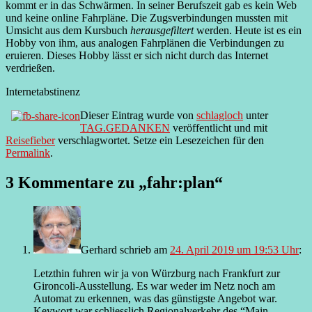
kommt er in das Schwärmen. In seiner Berufszeit gab es kein Web
und keine online Fahrpläne. Die Zugsverbindungen mussten mit
Umsicht aus dem Kursbuch
herausgefiltert
werden. Heute ist es ein
Hobby von ihm, aus analogen Fahrplänen die Verbindungen zu
eruieren. Dieses Hobby lässt er sich nicht durch das Internet
verdrießen.
Internetabstinenz
Dieser Eintrag wurde von
schlagloch
unter
TAG.GEDANKEN
veröffentlicht und mit
Reisefieber
verschlagwortet. Setze ein Lesezeichen für den
Permalink
.
3 Kommentare zu „
fahr:plan
“
Gerhard
schrieb
am
24. April 2019 um 19:53 Uhr
:
Letzthin fuhren wir ja von Würzburg nach Frankfurt zur
Gironcoli-Ausstellung. Es war weder im Netz noch am
Automat zu erkennen, was das günstigste Angebot war.
Keywort war schliesslich Regionalverkehr des “Main-