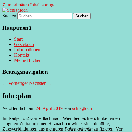
Zum primären Inhalt springen
Suchen
supersberger taggedanken
Schlagloch
Hauptmenü
Start
Gästebuch
Informationen
Kontakt
Meine Bücher
Beitragsnavigation
←
Vorheriger
Nächster
→
fahr:plan
Veröffentlicht am
24. April 2019
von
schlagloch
Im Railjet 532 von Villach nach Wien beobachte ich über einen
längeren Zeitraum einen Sitznachbar wie er sich abmühte,
Zugsverbindungen aus mehreren
Fahrplanheftln
zu fixieren. Vor