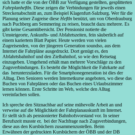
sich hatte er die von der ÖBB zur Verfügung gestellten, gesplitterten
Fahrplanheftln
. Diese zeigen die Verbindungen für jeweils einen
Streckenabschnitt an, zum Beispiel Klagenfurt-Salzburg. Wer für die
Planung seiner Zugreise diese
Heftln
benützt, um von Oberdrauburg
nach Puchberg am Semmering zu reisen, braucht dazu mehrere. Es
gibt keine Gesamtübersicht. Der Pensionist notierte die
Umsteigeorte, Ankunfts- und Abfahrtszeiten, fein säuberlich auf
einem kariertem Blatt Papier. Heute werden von vielen
Zugreisenden, von der jüngeren Generation soundso, aus dem
Internet die Fahrpläne ausgedruckt. Dort genügt es, den
Abfahrtsbahnhof und den Zielbahnhof, so wie den Reisetag
einzugeben. Umgehend erhält man mehrere Vorschläge zu den
Zugsverbindungen. Es besteht die Möglichkeit die Fahrkarte auf
das herunterzuladen. Für die Smartphonegeneration ist dies der
Alltag. Den Senioren werden Internetkurse angeboten, wo diese das
Buchen von Fahrplänen oder das Buchen eines Urlaubszimmer
lernen können. Erste Schritte im Web, welche den Alltag
vereinfachen sollen.
Ich spreche den Sitznachbar auf seine mühevolle Arbeit an und
verweise auf die Möglichkeit der Fahrplanauskunft im Internet.
Er stellt sich als pensionierter Bahnhofsvorstand vor. In seiner
Berufszeit musste er, bei der Nachfrage nach Zugsverbindungen,
diese aus den Kursbüchern zusammenzustellen. Beim
Erwähnen der gedruckten Kursbüchern der ÖBB und der DB