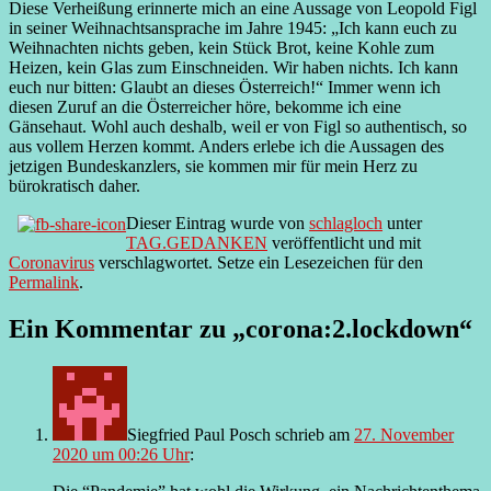
Diese Verheißung erinnerte mich an eine Aussage von Leopold Figl
in seiner Weihnachtsansprache im Jahre 1945: „Ich kann euch zu
Weihnachten nichts geben, kein Stück Brot, keine Kohle zum
Heizen, kein Glas zum Einschneiden. Wir haben nichts. Ich kann
euch nur bitten: Glaubt an dieses Österreich!“ Immer wenn ich
diesen Zuruf an die Österreicher höre, bekomme ich eine
Gänsehaut. Wohl auch deshalb, weil er von Figl so authentisch, so
aus vollem Herzen kommt. Anders erlebe ich die Aussagen des
jetzigen Bundeskanzlers, sie kommen mir für mein Herz zu
bürokratisch daher.
Dieser Eintrag wurde von
schlagloch
unter
TAG.GEDANKEN
veröffentlicht und mit
Coronavirus
verschlagwortet. Setze ein Lesezeichen für den
Permalink
.
Ein Kommentar zu „
corona:2.lockdown
“
Siegfried Paul Posch
schrieb
am
27. November
2020 um 00:26 Uhr
: