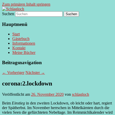
Zum primären Inhalt springen
Suchen
supersberger taggedanken
Schlagloch
Hauptmenü
Start
Gästebuch
Informationen
Kontakt
Meine Bücher
Beitragsnavigation
←
Vorheriger
Nächster
→
corona:2.lockdown
Veröffentlicht am
26. November 2020
von
schlagloch
Beim
Einstieg
in den zweiten Lockdown, ob leicht oder hart, regiert
der Spätherbst. Im November herrschen in Mittelkärnten durch die
vielen Seen die gefürchteten Nebeltage. Im Reimmichlkalender wird