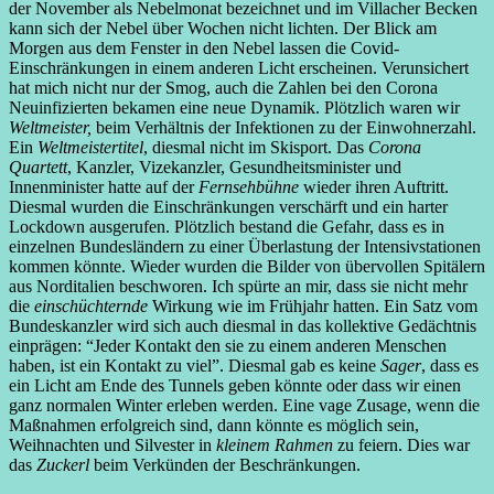
der November als Nebelmonat bezeichnet und im Villacher Becken
kann sich der Nebel über Wochen nicht lichten. Der Blick am
Morgen aus dem Fenster in den Nebel lassen die Covid-
Einschränkungen in einem anderen Licht erscheinen. Verunsichert
hat mich nicht nur der Smog, auch die Zahlen bei den Corona
Neuinfizierten bekamen eine neue Dynamik. Plötzlich waren wir
Weltmeister,
beim Verhältnis der Infektionen zu der Einwohnerzahl.
Ein
Weltmeistertitel
, diesmal nicht im Skisport. Das
Corona
Quartett
, Kanzler, Vizekanzler, Gesundheitsminister und
Innenminister hatte auf der
Fernsehbühne
wieder ihren Auftritt.
Diesmal wurden die Einschränkungen verschärft und ein harter
Lockdown ausgerufen. Plötzlich bestand die Gefahr, dass es in
einzelnen Bundesländern zu einer Überlastung der Intensivstationen
kommen könnte. Wieder wurden die Bilder von übervollen Spitälern
aus Norditalien beschworen. Ich spürte an mir, dass sie nicht mehr
die
einschüchternde
Wirkung wie im Frühjahr hatten. Ein Satz vom
Bundeskanzler wird sich auch diesmal in das kollektive Gedächtnis
einprägen: “Jeder Kontakt den sie zu einem anderen Menschen
haben, ist ein Kontakt zu viel”. Diesmal gab es keine
Sager
, dass es
ein Licht am Ende des Tunnels geben könnte oder dass wir einen
ganz normalen Winter erleben werden. Eine vage Zusage, wenn die
Maßnahmen erfolgreich sind, dann könnte es möglich sein,
Weihnachten und Silvester in
kleinem Rahmen
zu feiern. Dies war
das
Zuckerl
beim Verkünden der Beschränkungen.