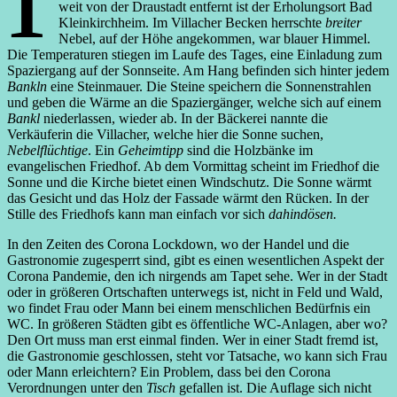
weit von der Draustadt entfernt ist der Erholungsort Bad
Kleinkirchheim. Im Villacher Becken herrschte
breiter
Nebel, auf der Höhe angekommen, war blauer Himmel.
Die Temperaturen stiegen im Laufe des Tages, eine Einladung zum
Spaziergang auf der Sonnseite. Am Hang befinden sich hinter jedem
Bankln
eine Steinmauer. Die Steine speichern die Sonnenstrahlen
und geben die Wärme an die Spaziergänger, welche sich auf einem
Bankl
niederlassen, wieder ab. In der Bäckerei nannte die
Verkäuferin die Villacher, welche hier die Sonne suchen,
Nebelflüchtige
. Ein
Geheimtipp
sind die Holzbänke im
evangelischen Friedhof. Ab dem Vormittag scheint im Friedhof die
Sonne und die Kirche bietet einen Windschutz. Die Sonne wärmt
das Gesicht und das Holz der Fassade wärmt den Rücken. In der
Stille des Friedhofs kann man einfach vor sich
dahindösen.
In den Zeiten des Corona Lockdown, wo der Handel und die
Gastronomie zugesperrt sind, gibt es einen wesentlichen Aspekt der
Corona Pandemie, den ich nirgends am Tapet sehe. Wer in der Stadt
oder in größeren Ortschaften unterwegs ist, nicht in Feld und Wald,
wo findet Frau oder Mann bei einem menschlichen Bedürfnis ein
WC. In größeren Städten gibt es öffentliche WC-Anlagen, aber wo?
Den Ort muss man erst einmal finden. Wer in einer Stadt fremd ist,
die Gastronomie geschlossen, steht vor Tatsache, wo kann sich Frau
oder Mann erleichtern? Ein Problem, dass bei den Corona
Verordnungen unter den
Tisch
gefallen ist. Die Auflage sich nicht