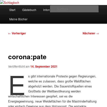
Zum
supersberger taggedanken
primären
Hauptmenü
Such
Start
Gästebuch
Informationen
Kontakt
Inhalt
springen
Schlagloch
Meine Bücher
Beitragsnavigation
←
Vorheriger
Nächster
→
corona:pate
Veröffentlicht am
14. September 2021
E
s gibt internationale Proteste gegen Regierungen,
welche es zulassen, dass große Waldflächen
abgeholzt werden. Die Sauerstoffquellen eines
Großteils der Weltbevölkerung werden
wirtschaftlichen Interessen geopfert, sei es die
Energiegewinnung, neue Weideflächen für die Mastrinderhaltung
oder einfach Gewinne aus dem Holzexport. Die erstarkte