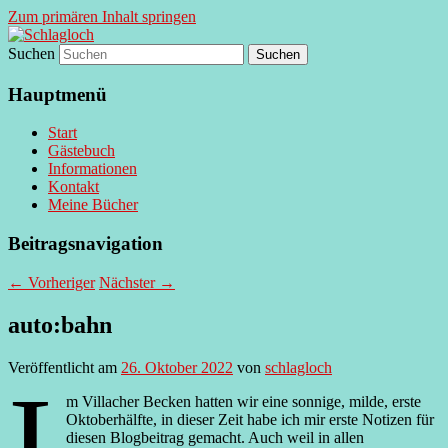
Zum primären Inhalt springen
Suchen
supersberger taggedanken
Schlagloch
Hauptmenü
Start
Gästebuch
Informationen
Kontakt
Meine Bücher
Beitragsnavigation
←
Vorheriger
Nächster
→
auto:bahn
Veröffentlicht am
26. Oktober 2022
von
schlagloch
I
m Villacher Becken hatten wir eine sonnige, milde, erste
Oktoberhälfte, in dieser Zeit habe ich mir erste Notizen für
diesen Blogbeitrag gemacht. Auch weil in allen