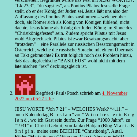
verschieben. Begründet würde das Fest mit JESU WORTEN,
“Lk 23,3”, “du sagst es”, als Pontius Pilatus Jesus die Frage
stellt, ob er der König der Juden sei. Jesus läßt uns also der
Auffassung des Pontius Pilatus zustimmen – welcher aber
doch, als Römer sich als König von Königen fühlend, nicht
dachte, Jesus könne als König der Juden König im Sinne des
“Christkönigsfestes” sein. Zudem spricht Pilatus mit Jesus
wohl Altgriechisch. Pilatus ist zwar Besatzungsmacht: aber
“trotzdem” – eine Parallele zur russischen Besatzungsmacht in
Österreich, welche die russische Sprache mit einem Übermaß
an Takt gebrauchte? Es tritt folglich noch das Problem hinzu,
daß das altgriechische “BASILEUS” wohl nicht mit dem
lateinischen “rex” deckungsgleich ist.
Siegfried+Paul+Posch
schrieb
am
4. November
2022 um 05:27 Uhr
:
JESU WORTE “Joh 7,21” – WELCHES Werk? “4.11.” –
auch Kalendertag B i r s t a n “von” W i n c h e s t e r in E n g
l a n d , wo ich Gast sein durfte. Zur Frage “1000 Jahre”, zu
“1931” n. Christi Geburt, von Janko Habjan (Blog M a r i a K
ö n i g i n , meine erste BEICHTE “Christkönig”, Autal,
Bilder “Maria Schnee” Wien und Graz). Aber von WEM