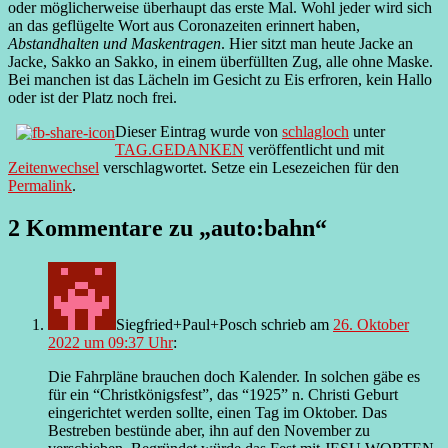
oder möglicherweise überhaupt das erste Mal. Wohl jeder wird sich
an das geflügelte Wort aus Coronazeiten erinnert haben,
Abstandhalten und Maskentragen
. Hier sitzt man heute Jacke an
Jacke, Sakko an Sakko, in einem überfüllten Zug, alle ohne Maske.
Bei manchen ist das Lächeln im Gesicht zu Eis erfroren, kein Hallo
oder ist der Platz noch frei.
Dieser Eintrag wurde von
schlagloch
unter
TAG.GEDANKEN
veröffentlicht und mit
Zeitenwechsel
verschlagwortet. Setze ein Lesezeichen für den
Permalink
.
2 Kommentare zu „
auto:bahn
“
Siegfried+Paul+Posch
schrieb
am
26. Oktober
2022 um 09:37 Uhr
:
Die Fahrpläne brauchen doch Kalender. In solchen gäbe es
für ein “Christkönigsfest”, das “1925” n. Christi Geburt
eingerichtet werden sollte, einen Tag im Oktober. Das
Bestreben bestünde aber, ihn auf den November zu