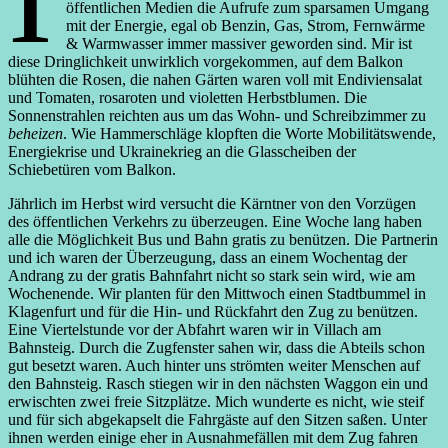
öffentlichen Medien die Aufrufe zum sparsamen Umgang
mit der Energie, egal ob Benzin, Gas, Strom, Fernwärme
& Warmwasser immer massiver geworden sind. Mir ist
diese Dringlichkeit unwirklich vorgekommen, auf dem Balkon
blühten die Rosen, die nahen Gärten waren voll mit Endiviensalat
und Tomaten, rosaroten und violetten Herbstblumen. Die
Sonnenstrahlen reichten aus um das Wohn- und Schreibzimmer zu
beheizen
. Wie Hammerschläge klopften die Worte Mobilitätswende,
Energiekrise und Ukrainekrieg an die Glasscheiben der
Schiebetüren vom Balkon.
Jährlich im Herbst wird versucht die Kärntner von den Vorzügen
des öffentlichen Verkehrs zu überzeugen. Eine Woche lang haben
alle die Möglichkeit Bus und Bahn gratis zu benützen. Die Partnerin
und ich waren der Überzeugung, dass an einem Wochentag der
Andrang zu der gratis Bahnfahrt nicht so stark sein wird, wie am
Wochenende. Wir planten für den Mittwoch einen Stadtbummel in
Klagenfurt und für die Hin- und Rückfahrt den Zug zu benützen.
Eine Viertelstunde vor der Abfahrt waren wir in Villach am
Bahnsteig. Durch die Zugfenster sahen wir, dass die Abteils schon
gut besetzt waren. Auch hinter uns strömten weiter Menschen auf
den Bahnsteig. Rasch stiegen wir in den nächsten Waggon ein und
erwischten zwei freie Sitzplätze. Mich wunderte es nicht, wie steif
und für sich abgekapselt die Fahrgäste auf den Sitzen saßen. Unter
ihnen werden einige eher in Ausnahmefällen mit dem Zug fahren