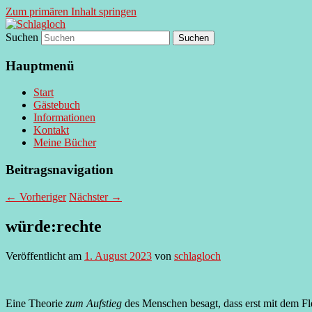
Zum primären Inhalt springen
Suchen
supersberger taggedanken
Schlagloch
Hauptmenü
Start
Gästebuch
Informationen
Kontakt
Meine Bücher
Beitragsnavigation
←
Vorheriger
Nächster
→
würde:rechte
Veröffentlicht am
1. August 2023
von
schlagloch
Eine Theorie
zum Aufstieg
des Menschen besagt, dass erst mit dem F