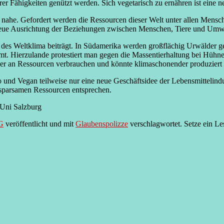
r Fähigkeiten genützt werden. Sich vegetarisch zu ernähren ist eine n
g nahe. Gefordert werden die Ressourcen dieser Welt unter allen Mensche
e neue Ausrichtung der Beziehungen zwischen Menschen, Tiere und Umwe
des Weltklima beiträgt. In Südamerika werden großflächig Urwälder ge
immt. Hierzulande protestiert man gegen die Massentierhaltung bei Hü
ger an Ressourcen verbrauchen und könnte klimaschonender produzier
Bio und Vegan teilweise nur eine neue Geschäftsidee der Lebensmittelin
 sparsamen Ressourcen entsprechen.
 Uni Salzburg
G
veröffentlicht und mit
Glaubenspolizze
verschlagwortet. Setze ein Le